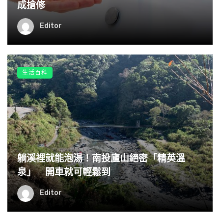
成搶修
Editor
生活百科
▼Dynzell還說，手術的過程很痛苦，但他認為自己的恢復
能力比一般人快，而且每天都會在健身房進行3至8小時的訓
躺溪裡就能泡湯！南投廬山絕密「精英溫
練。現在他擁有了夢寐以求的身高，異性緣也變好了，每天
泉」 開車就可輕鬆到
都會收到很多女網友的主動私訊。他表示：「這感覺很奇
怪，這些女生完全不認識我，就好像她們突然知道我哪裡不
Editor
同了，但我明明沒見過她們。」