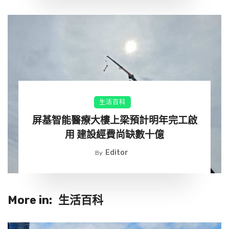
生活百科
屏基智能醫療大樓上梁預計明年完工啟
用 建設經費尚缺數十億
▼Dynzell一共接受2次手術，身高成功增長到182公分，手
Editor
By
術約花費100,000歐元（約台幣328萬元）。他經常在網路
上分享增高手術的過程，並表示：「當你長到想要的高度
後，會將外部的金屬裝置移除，不過內部的金屬支架仍會保
More in:
生活百科
存在腿內，直到腿骨重新長出後才會移除。」