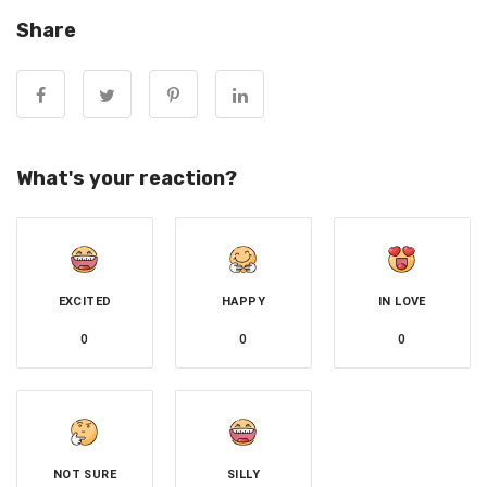
Share
延伸閱讀：
What's your reaction?
EXCITED
HAPPY
IN LOVE
0
0
0
NOT SURE
SILLY