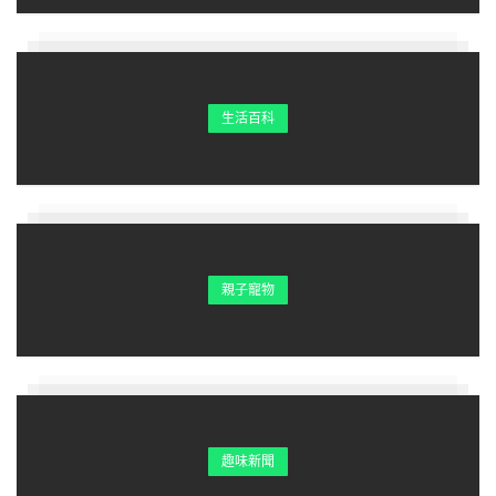
生活百科
親子寵物
Dynzell表示，以前他曾因為身高問題，約會時經常遇到尷
尬情況，「即使心儀的女生只比我高一點點，我還是會很介
意，因此錯失了一些機會，或是約會時女生為了顧慮我都不
敢穿高跟鞋，但以後我不會再遇到這種問題了」。Dynzell
期待未來能遇到新對象，開始全新的生活～
趣味新聞