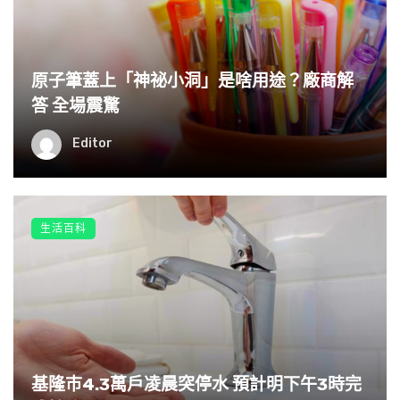
原子筆蓋上「神祕小洞」是啥用途？廠商解
答 全場震驚
Editor
生活百科
基隆巿4.3萬戶凌晨突停水 預計明下午3時完