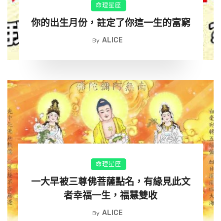
命理星座
我希望我的媽媽永遠開心快樂，好運年年有。請為媽媽
你的出生月份，註定了你這一生的富窮
迷信一回！！..
ALICE
By
所以我轉了。
別的可以不轉，這個必須為母親轉一個…願天下母親健
康長壽 ..媽媽，你辛苦了
命理星座
一大早被三尊佛菩薩點名，有緣見此文
者幸福一生，福慧雙收
ALICE
By