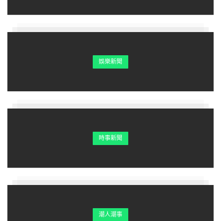
這便是生活的幸福。
娛樂新聞
時事新聞
不要嫌媽媽老，不要嫌媽媽髒。
潮人潮事