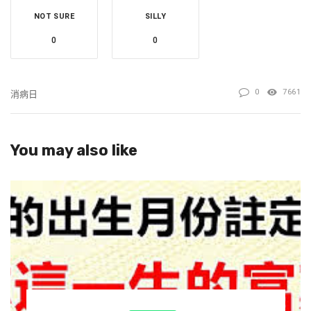
NOT SURE
SILLY
0
0
0
7661
消病日
You may also like
為媽媽就轉下、媽媽會健康走運。孩子會幸福加倍。
媽媽好運！→女兒兒子走運一輩子←願我的媽媽永遠快
樂！平安健康！