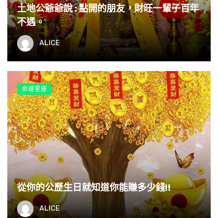
我的成長是刻在您額頭上的橫槓，
土地公爺爺說 : 點開的朋友，財旺一輩子百年
不遇。
我的放縱是刻在您眉心的豎槓，
ALICE
我的歡樂是刻在您眼角的魚尾，
我的成功是刻在您唇邊的酒窩。
命理星座
這就是多年含辛茹苦哺育我成人的母親。
媽媽我想對你說：您辛苦了，媽媽，我愛你！
從你的公歷生日就知道你能賺多少錢!!
ALICE