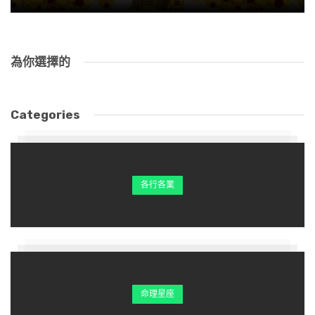
為你選擇的
Categories
各行各業
無論何時何地，何種身份，總是惦記著回家看看，回家
了仍然先喊媽。
回家找媽，是人們多年來不自覺養成的習慣，也許，生
命理星座
活中只要是有媽媽的人，都和我一樣。