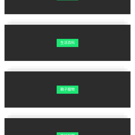
不要嫌媽媽丟臉，媽媽的恩是我們這輩子都還不起的！
孝順的子女發給3個群。看見不發一年都不會賺大錢！
生活百科
收到《媽媽你辛苦了》請用手按一下複製，粘貼，發給
3個群，
你媽媽就會健康一輩子！你就會走好運30年！
親子寵物