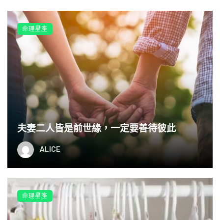
感謝媽媽溫情的撫摸，
感謝媽媽深切的叮嚀，
命理星座
感謝媽媽永遠的牽掛，
感謝媽媽給我一個家。
願你永遠健康美麗 。
夫妻二人皆是前世緣，一定要善待彼此
ALICE
命理星座