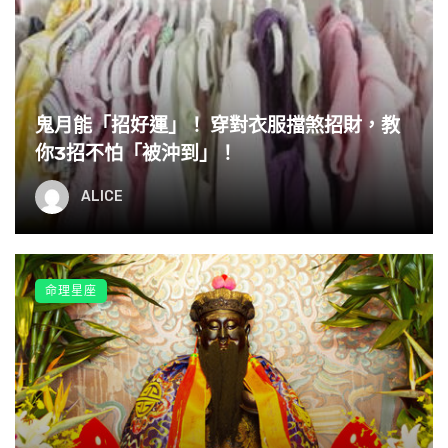
鬼月能「招好運」！ 穿對衣服擋煞招財，教
你3招不怕「被沖到」！
ALICE
看著您一絲一絲的白發，
命理星座
一條一條逐日漸深的皺紋，
我感到特別內疚！