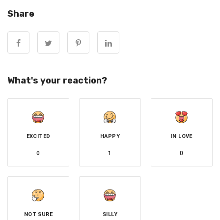
Share
娑婆三聖佛光普照，照拂眾生，以其金色現身，慈悲教化眾
生，為我們凈除業障，消減煩惱，帶來吉祥！今日你是娑婆
三聖庇佑之人！
善男子，善女子，因您平日念佛誦經，行善布施，放生積
What's your reaction?
德，廣結善緣，婆娑三聖下凡，特點名將您納入賜福賜財的
吉祥名單，共沐佛恩，共沾法喜。一人接福，全家得福得
壽，子孫萬代平安吉祥，富貴昌盛！
EXCITED
HAPPY
IN LOVE
0
1
0
NOT SURE
SILLY