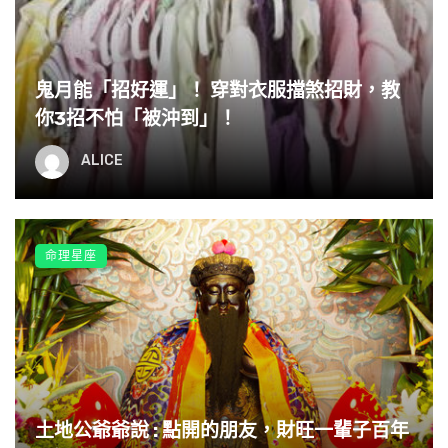
鬼月能「招好運」！ 穿對衣服擋煞招財，教
你3招不怕「被沖到」！
ALICE
命理星座
土地公爺爺說 : 點開的朋友，財旺一輩子百年