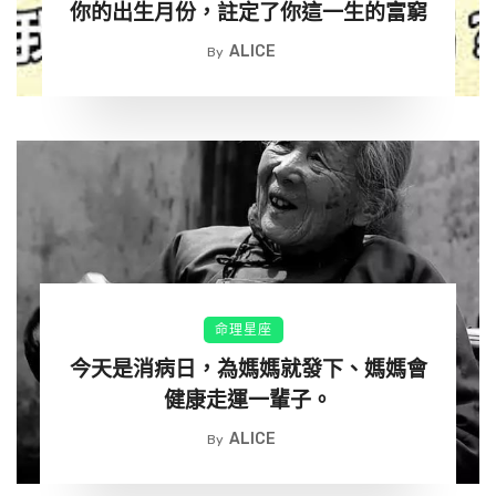
你的出生月份，註定了你這一生的富窮
ALICE
By
接下三聖賜福庇佑
命理星座
今天是消病日，為媽媽就發下、媽媽會
健康走運一輩子。
禮拜拜娑婆三聖
ALICE
By
保佑弟子和家人