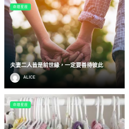
黑護法，願你金剛摧魔。
命理星座
送你一件般若衣，前襟菩提心，後襟出離心，多聞是領子，
善巧是袖子，戒律是扣子，禪定是裡慧是面，口袋裝方便，
穿上吧。
道生於平和安靜，德生於謙和大度，慈生於博愛真誠，善生
於感恩包容，福生於快樂滿足，喜生於健康成就，願道德慈
夫妻二人皆是前世緣，一定要善待彼此
善福喜集您一生！
ALICE
命理星座