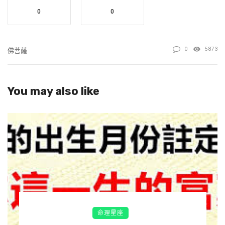
0
0
0
5873
佛菩薩
接受三聖賜福
福報符 健康符 財運符
You may also like
今日祈福文
佛光護體，福報滿滿，順風順水
業障盡消，消災免難，多福多壽
財智大漲，財運亨通，闔家幸福
命理星座
虔誠頂禮娑婆三聖