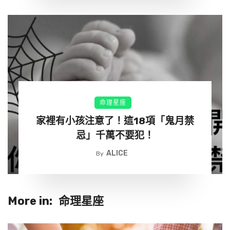
消除累世違緣業障
身心安康、長命百歲
喜樂無憂、無量歡喜、福祿雙全
命理星座
阿彌陀佛！願您生生世世，不迷正路修行；直取菩提上果，
家裡有小孩注意了！這18項「鬼月禁
遍度法界眾生。
忌」千萬不要犯！
ALICE
安住當下，身心悉清涼；慈悲喜舍，福慧雙增長！祝您和家
By
人歡喜吉祥，如意安康！
送你一尊白觀音，願你清靜無染；送你一尊紅文殊，
More in:
命理星座
願你照徹法界；送你一尊黃財神，願你妙手金銀；送你一尊