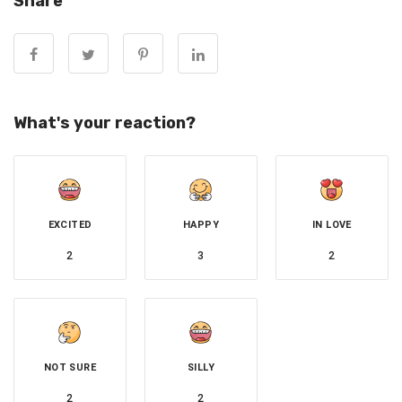
Share
子鼠：十月富，五月窮
What's your reaction?
鼠年出生的朋友，若生於農曆十月，正得財星照耀，命
裡的天貴官星更為明亮，因為十月屬水，生肖鼠本也屬
水，所以在十月出生的鼠人可以說命裡財水最旺，是能
EXCITED
HAPPY
IN LOVE
賺大錢的命格。但若是生於農曆五月，天乾物燥，水火
2
3
2
不容，五月屬火而與水相剋，生來善於揮霍，聚財難。
丑牛：八月富，二月窮
牛年出生的朋友，若生在農曆八月裡，金秋碩果，滿載
NOT SURE
SILLY
而歸，一生來財容易，運勢極佳，並不會像多數肖牛朋
2
2