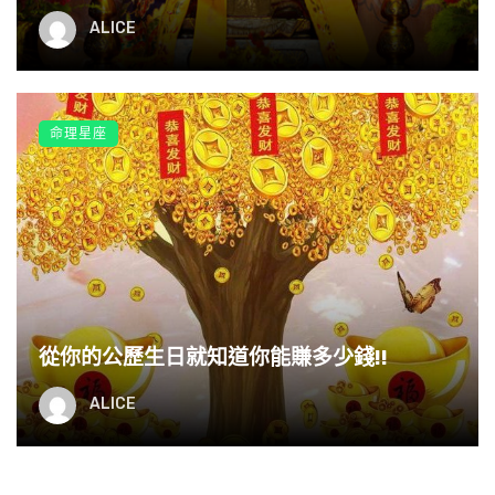
ALICE
午馬：六月富，三月窮
馬年出生的朋友，生在六月為千裡駿馬之命，一生樂觀
命理星座
又積極，人氣旺盛貴人多，一輩子順風順水，得天所
助，事業之中可以通過自己的奮鬥白手起家，想富則
富。但若是生在農曆三月裡，刑煞有加，不利聚財，一
輩子事業不上不下，總有所欠缺，難以暴富。
未羊：正月富，十一月窮
從你的公歷生日就知道你能賺多少錢!!
羊年出生的朋友，生於農曆一月則財源滾滾，命中財門
大開，三十五歲之後就是開運之時，一輩子順多於阻，
ALICE
富大於貧，賺大錢者輩出於這個月份。但如果生於農曆
十一月，命中子未相害，一生常有小人在身邊作祟，大
財不到手，小財不斷溜，很有可能清貧度日。