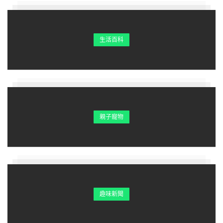
生活百科
親子寵物
戌狗：正月富，六月窮
趣味新聞
狗年出生的朋友，如生在正月則一輩子財運亨通，正月
為寅月，寅能和肖狗人的命裡財運，且為三合，必有金