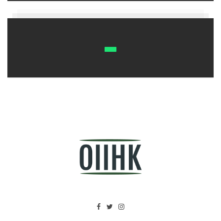
運，所以正月生的肖狗人雖然憨厚實誠，但也有好運傍
身，一輩子不會窮途末路，失道寡助。但若是生於六
月，過於「乾燥」的命理導致他們極其缺乏好財運，一
輩子不易聚財，還很容易因為各種意外而小財損耗。
亥豬：十二月富，十月窮
豬年出生的朋友，生在臘月最有福，冬日豬兒多數擁有
幸福的一生，家庭圓滿和諧，衣食不缺，自己的頭腦也
比較好用，所以最有希望聚財生貴，無論是官運還是財
運都十分出眾。可要是肖豬人生在了自己的本命十月，
亥豬逢亥月，自刑是在所難免的，這會造成他們不是過
於沉迷於享受就是易錯信小人，心智不堅而很難成大
事，財運也不是特別好，有心也難富！