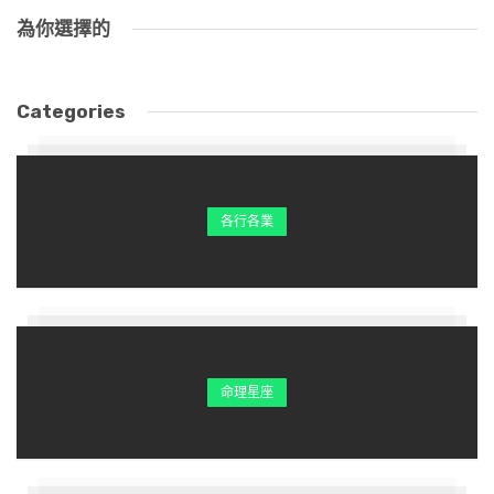
為你選擇的
Categories
各行各業
命理星座
申猴：十一月富，九月窮