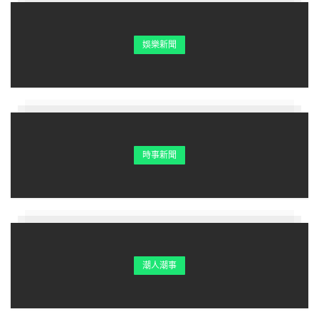
猴年出生的朋友，生在十一月則天時所鍾，靈氣過人，
娛樂新聞
人生好運不斷，與錢有緣，看似不努力不上進的他們實
則智慧過人，能走偏財之路致富，人生註定少吃苦多享
福。但如果肖猴的朋友生於九月，人生易樂極生悲，性
格比較自大自傲，容易錯失良機，錯過財運，一輩子有
心難富，但好在桃花運還是不錯的！
時事新聞
酉雞：七月富，十月窮
雞年出生的朋友，生在七月最有福，七月為申月，能助
旺本命屬金的肖雞人財運，而肖雞本為陽，生在七月陰
時最為陰陽相合，這輩子是做大事的料子！但若是生在
潮人潮事
農曆十月，一生財運「水漫金山」，大起大落，有大起
但容易大落，稍有不慎就可能散盡千金，是不太容易暴
富的命運。