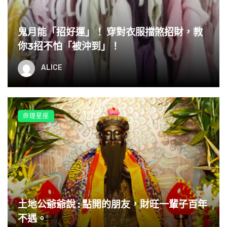
利。
鬼月能「招好運」！ 穿對衣服擋煞招財，教
你3招不怕「被沖到」！
ALICE
命理星座
土地公爺爺說 : 點開的朋友，財旺一輩子百年
不遇。