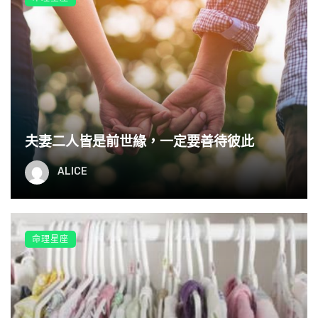
辰龍：四月富，十二月窮
龍年出生的朋友，如果生在農曆四月，正是「雙龍呈
祥」的命理，四月屬巳月，火氣旺盛，能助龍騰空，四
月生的肖龍人貴人運最佳，總有貴人雪中送炭。而如果
生在農曆十二月，命中受到「丑辰」互害，導致一輩子
夫妻二人皆是前世緣，一定要善待彼此
事業運不濟，很難出人頭地發大財。
ALICE
巳蛇：二月富，正月窮
蛇年出生的朋友，二月出生為首富！蛇盤兔，越來富！
命理星座
二月為卯月，卯為兔相能旺肖蛇人的財運，所以「盤
在」二月裡出生的肖蛇朋友，人生運氣旺盛，能富能
貴。但若是生在農曆正月，寅巳互克，造成刀鋒相對的
局面，會削減自身的財運和人運，聚財並不會十分順