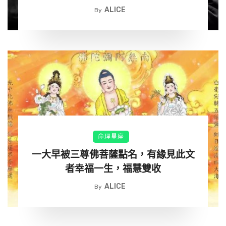
ALICE
By
寅虎：九月富，七月窮
虎年出生的朋友，生逢九月則是福，天定富貴命，事業
運十足，一輩子性格正直磊落，可以創造非凡霸業，王
者氣質最強，可謂「叢林之王」。但若肖虎人出生在農
曆七月，命中陽氣遭陰月沖煞，七月虎兒被人欺，一輩
子很可能有心也難以創造大財，易受人牽制擺布。
卯兔：六月富，八月窮
命理星座
一大早被三尊佛菩薩點名，有緣見此文
兔年出生的朋友，生逢六月最富貴，六月屬土能生陰
者幸福一生，福慧雙收
木，對於肖兔朋友來說，出生在六月命中有吉星，財運
ALICE
By
最為亨通旺盛，聰穎細緻，財來順手，可輕易賺大錢。
但如果出生在農曆八月，「金木」相衝，聚財不易，雖
然有心富貴但是難以抗拒命運的坎坷，很可能清貧度