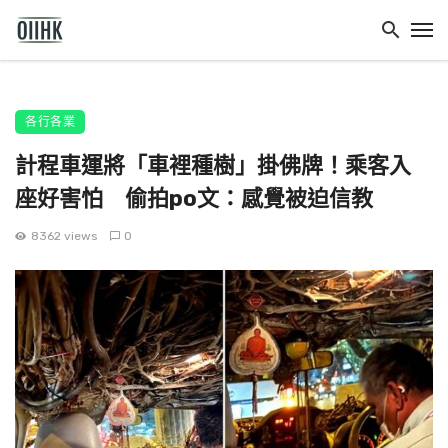
各行各業
計程車運將「車裡種樹」掛佛牌！乘客入
座好害怕 偷拍po文：感覺被迫信教
8362 views
0