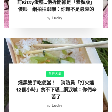
訂Kitty蛋糕…他拆開卻是「素顏版」
都拍下來，事後上傳社群網站，她認為計程車是一項服務
傻眼 網拍拍跟曬：你還不是最衰的
業，司機是服務者，不應該把自己的信仰透過這樣的方式，
Lucky
By
強迫乘客也必須全程接收，她覺得觀感不太好。
女網友po文後，大多評論也表示，確實有些怪異；然
而，也有人認為，只要司機沒有對她的人身安全造成
影響，而且有把她送到目的地，就無須大驚小怪。
各位怎麼看這件事呢？
各行各業
燻黑雙手吃便當！ 消防員「打火連
洗碗就免費吃！暖心餃子店「30年餵飽窮學生」 老闆突歇
12個小時」食不下嚥…網淚喊：你們辛
業：撐不住了
苦了
Lucky
By
在日本京都上京區的這間「餃子的王將」（餃子の王