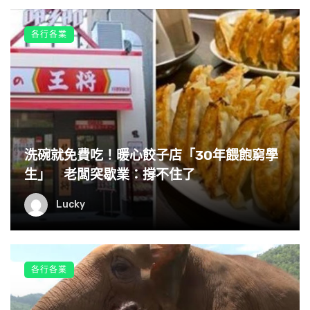
各行各業
洗碗就免費吃！暖心餃子店「30年餵飽窮學
生」 老闆突歇業：撐不住了
Lucky
各行各業