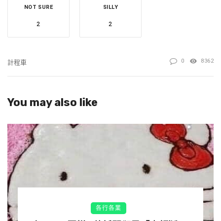
NOT SURE
SILLY
2
2
0
8362
計程車
You may also like
在當下的狀況，雖說信仰是司機先生的個人自由，且司機全
程靜默不語，並沒有跟該名女網友搭話，最後也有把她載送
各行各業
到目的地，但女網友仍是用手機把這趟搭車過程、車內場景