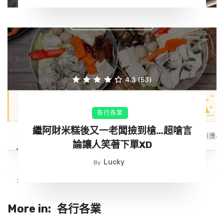
將）因為提供一個很特別服務，讓它成為當地學生、年
輕人的最愛，那就是它一直以來標榜著「付不起吃飯錢
的學生，吃完飯可以用洗30分鐘碗來折抵飯錢」這件
事，養飽了當地附近許多的窮學子們。但是現在傳出這
間店將要在今年的10月底關店了，讓許多人都感到十分
不捨。
▼這間「餃子的王將出町店」位於京都大學和同志社大
學的附近，因此有一大部分客群都是學生，70歲的老闆
各行各業
井上定博表示，這間店從1982年開始就提供「用洗碗換
繼阿財米糕後又一老闆撿到槍…超嗆言
免費用餐」的服務，主要是因為他想要「回報社會」，
論讓人笑著下單XD
因為在他還年輕的時候，也曾有過因為沒有錢溫飽而受
Lucky
By
到周遭的人幫助的經驗，所以他在有能力的時候，決定
將這份善意回報給社會。
More in:
各行各業