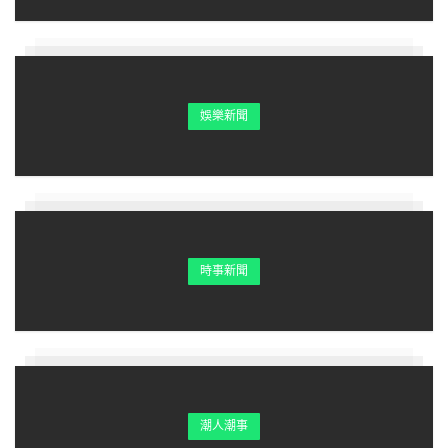
（圖片來源：
maidonanews.jp
）
娛樂新聞
老闆決定關店的消息8月20日在推特上傳開後，隔天開始有
許多附近的顧客們都慕名前往光顧，老闆井上表示自己已盡
了最大了努力維持營業，但仍贏不過身體狀況，關店後很有
可能會有許多貧窮學生遇到麻煩，只能感到非常遺憾。來
時事新聞
源：網路資料
潮人潮事