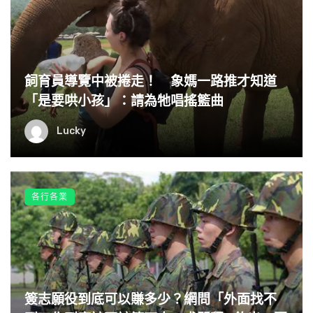
飼育員導覽中被捲走！ 象媽一路推才知道
「是要哄小孩」：請為牠唱搖籃曲
Lucky
各行各業
簽志願役到底可以賺多少？網問「外面找不
（圖片來源：
maidonanews.jp
）