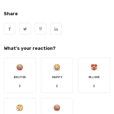
人，便有失了宗教最初的單純本意。近日，一名女乘客乘坐
泰國當地計程車，一坐進車裡後，發現車內不僅掛滿了佛
Share
牌，還長滿詭異的植物，她覺得觀感不佳…事件發生在泰
國，一名女網友在路邊攔計程車。和多數人一樣，路邊攔車
的前提是，乘客通常無法預料司機或車內的狀況，因此上車
入座後，會面臨什麼情形，我們是無法事先知道的。
What's your reaction?
5
這名女網友上車後，很快就察覺頭頂車內燈光不對勁，
她抬頭一看嚇壞了，只見車頂爬滿了詭異的樹根，樹根
盤枝交錯、密密麻麻，她認為像極了恐怖電的畫面。
EXCITED
HAPPY
IN LOVE
除了詭異的樹根以外，她發現司機也在車廂裡掛滿各式
各樣的佛牌，顯然有鮮明的宗教立場，且還播放著念誦
2
2
2
佛經的音樂。