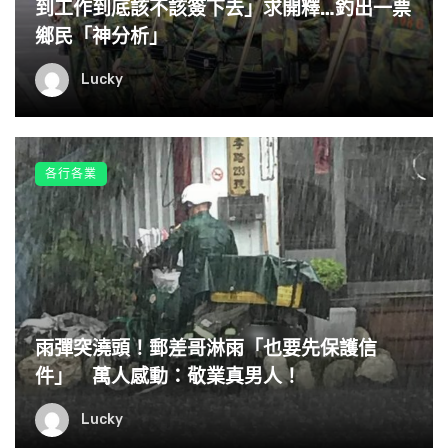
到工作到底該不該簽下去」求開釋…釣出一票
鄉民「神分析」
▼有許多曾經受到幫助過的學生都會回來探望老闆，也有當
上醫生的人表示：「以後找我看診都免費」，讓井上聽了很
Lucky
開心，客氣表示不用這麼感謝他啦。不過由於已經年屆70歲
的他，因為身體狀況的關係，因此決定將在10月底時將這間
店收起來，井上無奈的表示他仍然很想盡力將店經營下去，
各行各業
但是由於年紀身體的關係，也因為沒有繼承接管的緣故，所
以只能決定關閉這間店。
雨彈突澆頭！郵差哥淋雨「也要先保護信
件」 萬人感動：敬業真男人！
Lucky