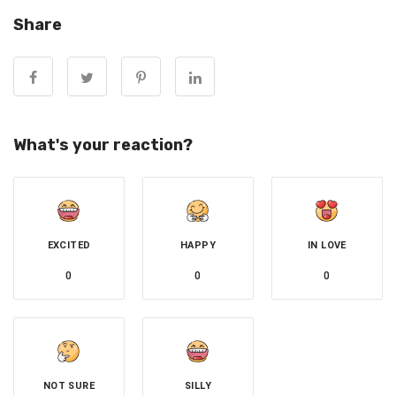
幹管，因此，在工程期間預計會直接影響中正區、信義區、
Share
仁愛區、中山區及安樂區等共26498戶停水。另外，也會影
響這五區其他17108戶水壓下降，共計影響的用戶數達
43606戶。
陳昭賢說，這處破損的幹管原本就在一區處規畫汰換的老舊
What's your reaction?
輸水管道之列，這次工程將視路面破開工檢視破損的狀況，
決定採取修復或汰換的方式施工。同時，為方便民眾用水，
一區處也將在老大公廟前、東信里民活動中心、劉銘傳路口
等處，設置臨時加水站。
EXCITED
HAPPY
IN LOVE
0
0
0
基隆市安樂區麥金路上的供水幹管發生破損，台水公司進行
搶修，預計影響4.3萬戶。（台水一區處提供／張志康基隆
NOT SURE
SILLY