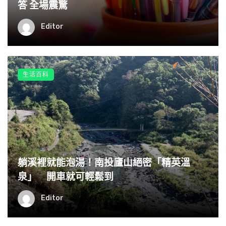
答 全場震驚
Editor
生活百科
躺溪裡就能泡湯！南投廬山絕密「精英溫
泉」 開車就可輕鬆到
Editor