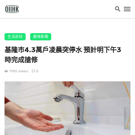
生活百科
趣味新聞
基隆巿4.3萬戶凌晨突停水 預計明下午3
時完成搶修
1190 views
0