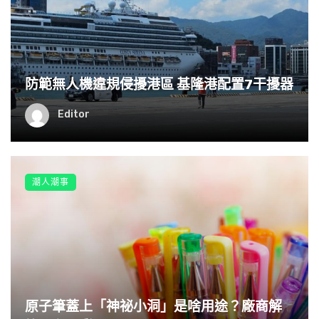
防範無人機違規侵擾港區 基隆港配置7干擾器
Editor
潮人潮事
原子筆蓋上「神祕小洞」是啥用途？廠商解