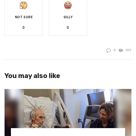
NOT SURE
SILLY
0
0
0
931
You may also like