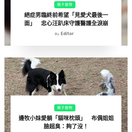
親子寵物
絕症男臨終前希望「見愛犬最後一
面」 忠心汪趴床守護醫護全淚崩
Editor
By
親子寵物
邊牧小妹愛躺「貓咪枕頭」 布偶姐姐
臉超臭：夠了沒！