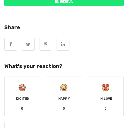
閱讀全文
裂。
警方獲報後立刻展開追查，並於8月逮捕了一名試圖拿食物
Share
引誘貓咪的31歲日籍男子，對方起初不願配合還動手打傷員
警，但最終仍被員警壓制逮捕。警方追查後，發現這位日籍
男子就是連續殺害流浪貓的兇手，並在對方住處找到他被監
視器拍到行兇時所穿的衣服及手套。
What's your reaction?
日男出庭時也坦承折磨、殺死了這些貓咪。檢方還透露，男
嫌在偵訊時，表現出極為厭惡貓咪的態度，還說「貓咪就像
追逐金錢的女人，如果不餵牠們，牠們就不會讓你撫摸牠
們。」
EXCITED
HAPPY
IN LOVE
檢方指控日籍男子涉犯虐殺貓咪、襲擊員警等罪名，向法院
0
0
0
求刑2年，日男的辯護律師則試圖爭取降低到緩刑。當地法
院將在14日做出宣判。