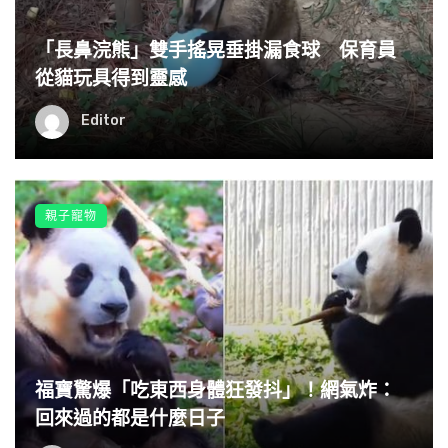
「長鼻浣熊」雙手搖晃垂掛漏食球 保育員
從貓玩具得到靈感
Editor
親子寵物
福寶驚爆「吃東西身體狂發抖」！網氣炸：
回來過的都是什麼日子