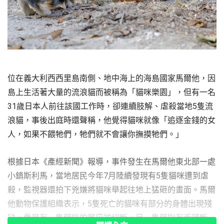
位在義大利西西里島南側、地中海上的海島國家馬爾他，因
島上生活著大量的流浪貓而被稱為「貓咪樂園」，但有一名
31歲日本人前往該國工作時，卻連續肢解、虐殺當地5隻流
浪貓，事後出庭時還聲稱，他覺得貓咪就像「追逐金錢的女
人，如果不餵牠們，牠們就不會讓你撫摸牠們。」
根據日本《產經新聞》報導，事件發生在馬爾他東北部一處
小鎮斯利馬，當地居民今年7月陸續發現有5隻貓咪遭到虐
殺，監視器還拍下兇嫌將貓咪舉起往地上猛砸的畫面。馬爾
他動物保護組織表示，5隻死亡的貓咪有部分的身體出現殘
缺，像是有一隻貓咪的尾巴被切斷，另一隻貓則有舌頭斷