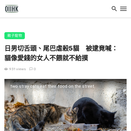
親子寵物
日男切舌頭、尾巴虐殺5貓 被逮竟喊：
貓像愛錢的女人不餵就不給摸
931 views
0
two stray cats eat their food on the street.