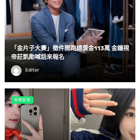
「金片子大賽」徵件開跑總獎金113萬 金鐘視
帝莊凱勛喊話來報名
Editor
娛樂新聞