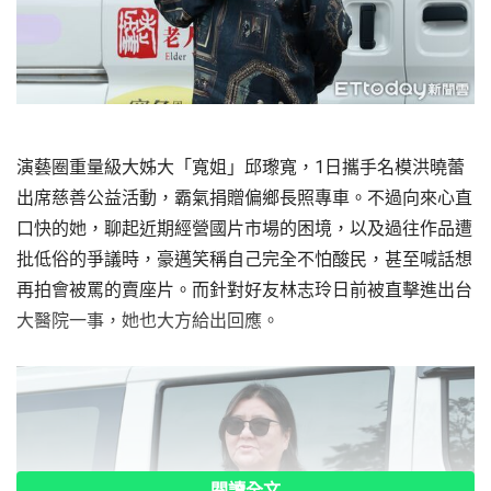
演藝圈重量級大姊大「寬姐」邱瓈寬，1日攜手名模洪曉蕾
出席慈善公益活動，霸氣捐贈偏鄉長照專車。不過向來心直
口快的她，聊起近期經營國片市場的困境，以及過往作品遭
批低俗的爭議時，豪邁笑稱自己完全不怕酸民，甚至喊話想
再拍會被罵的賣座片。而針對好友林志玲日前被直擊進出台
大醫院一事，她也大方給出回應。
閱讀全文