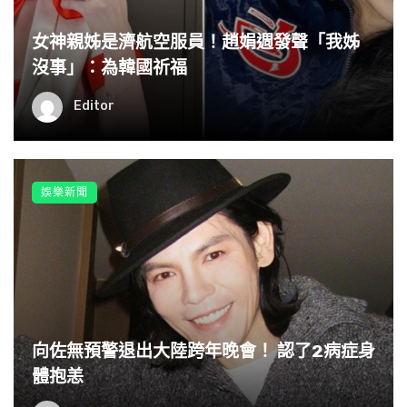
女神親姊是濟航空服員！趙娟週發聲「我姊
沒事」：為韓國祈福
Editor
娛樂新聞
向佐無預警退出大陸跨年晚會！ 認了2病症身
體抱恙