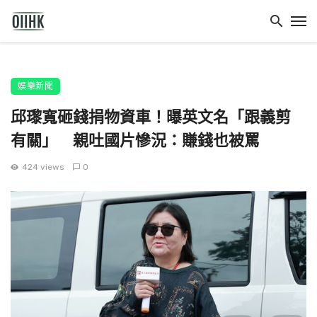
娛樂新聞
邱瓈寬砸錢捐物資車！曝英文名「跟義剪
有關」 親吐國片慘況：賺錢也被罵
424 views
0