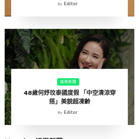
Editor
By
出席的洪曉蕾也盛讚，這不僅是硬體設備的支援，更是把實
質的陪伴送到弱勢長輩身邊。
娛樂新聞
48歲何妤玟泰國度假 「中空清涼穿
搭」美貌超凍齡
Editor
By