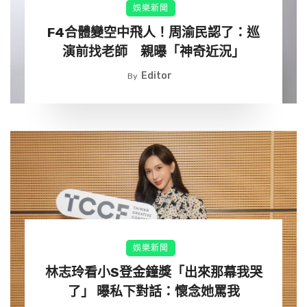
娛樂新聞
F4合體變空中飛人！周渝民認了：巡
▲邱瓈寬、洪曉蕾響應公益，出席「到宅行動服務車」捐車
演前找老師 親曝「神奇近況」
儀式。（圖／記者周宸亘攝）
Editor
By
至於好友林志玲日前遭媒體捕捉出現在台大醫院，雖事後澄
清僅是例行健檢，依舊引發外界關切。寬姐對此十分保護好
友隱私，淡淡笑回：「這部分應該去問當事人。」並未多作
延伸，但也強調未來只要遇到合適的企劃，隨時歡迎跟好朋
友們再度攜手合作。
默默記下偏鄉需求捐專車！曝英文名全因「愛免費義剪」
談回今日的送暖善舉，起因於農曆年前她參與老人福利活動
娛樂新聞
時，無意間聽聞長照協會理事長低聲透露，急需一輛能深入
林志玲看小S登金鐘獎「出來那幕我哭
偏鄉運送物資與接送長輩的專車。當時她不動聲色，私下卻
了」 曝私下對話：懷念她罵我
火速動員籌措，終於在今日讓這部愛心車輛正式上路。陪同