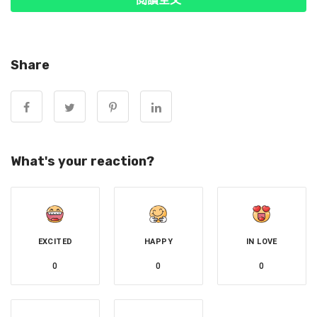
Share
▲邱瓈寬「到宅行動服務車」捐車儀式。（圖／記者周宸亘
What's your reaction?
攝）
霸氣護航林志玲！寬姐吐電影圈真心話：期待再被罵
EXCITED
HAPPY
IN LOVE
近年鮮少推出影視新作的邱瓈寬，坦言現在的國片大環境經
0
0
0
營起來相當艱辛。回顧當年由她操刀的破億神作《大尾鱸
鰻》曾被狂轟內容太過低俗，她展現大姐大風範表示：「電
影市場很辛苦，賺錢也會被罵，但如果能被罵代表有人看，