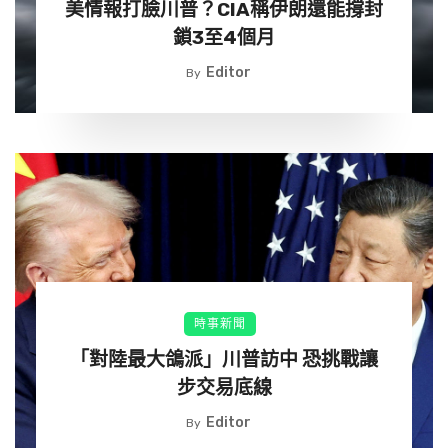
美情報打臉川普？CIA稱伊朗還能撐封
鎖3至4個月
Editor
By
時事新聞
「對陸最大鴿派」川普訪中 恐挑戰讓
步交易底線
Editor
By