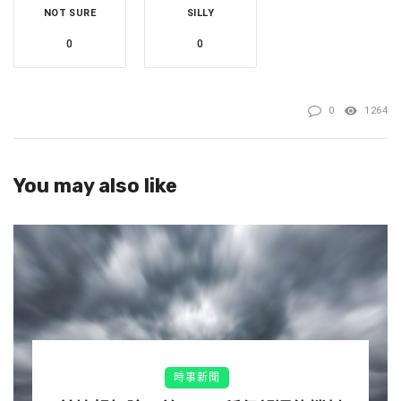
NOT SURE
SILLY
0
0
0
1264
You may also like
時事新聞