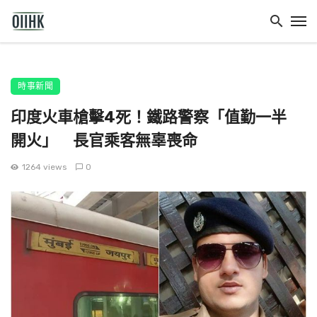
時事新聞
印度火車槍擊4死！鐵路警察「值勤一半
開火」 長官乘客無辜喪命
1264 views
0