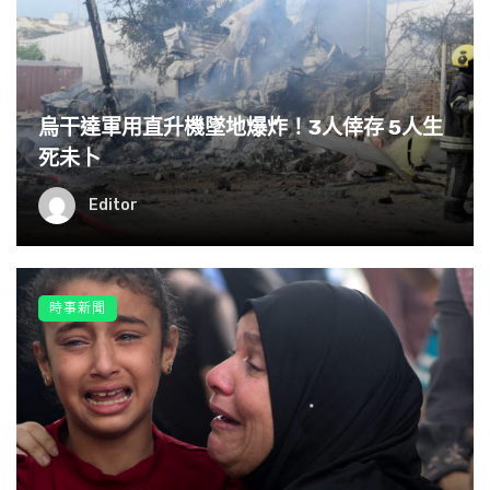
烏干達軍用直升機墜地爆炸！3人倖存 5人生
死未卜
Editor
時事新聞