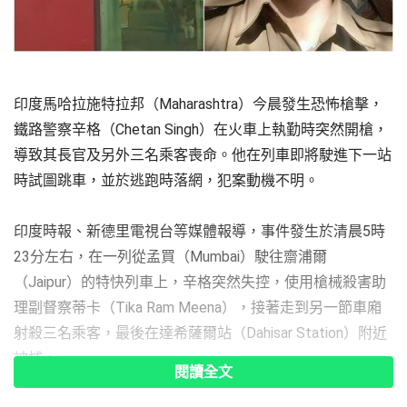
印度馬哈拉施特拉邦（Maharashtra）今晨發生恐怖槍擊，
鐵路警察辛格（Chetan Singh）在火車上執勤時突然開槍，
導致其長官及另外三名乘客喪命。他在列車即將駛進下一站
時試圖跳車，並於逃跑時落網，犯案動機不明。
印度時報、新德里電視台等媒體報導，事件發生於清晨5時
23分左右，在一列從孟買（Mumbai）駛往齋浦爾
（Jaipur）的特快列車上，辛格突然失控，使用槍械殺害助
理副督察蒂卡（Tika Ram Meena），接著走到另一節車廂
射殺三名乘客，最後在達希薩爾站（Dahisar Station）附近
被捕。
閱讀全文