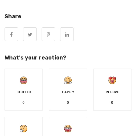
鐵路保護部隊（RPF）發布聲明證實，班次12956號的超快
列車發生槍擊，一共造成4人死亡。警方透露，辛格近期精
Share
神狀態不佳，出現明顯焦躁跡象，曾被長官建議休假，但他
表示自己沒問題，堅持執勤。
What's your reaction?
EXCITED
HAPPY
IN LOVE
0
0
0