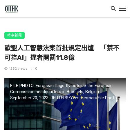
時事新聞
歐盟人工智慧法案首批規定出爐 「禁不
可控AI」違者開罰11.8億
1252 views
0
FILE PHOTO: European flags fly outside the European
Commission headquarters in Brussels, Belgium
September 20, 2023. REUTERS/Yves Herman/File Photo