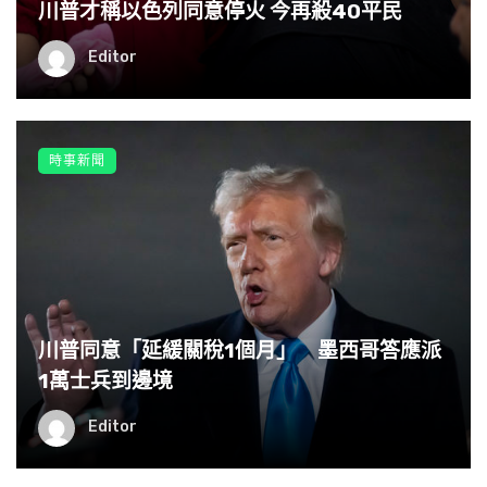
川普才稱以色列同意停火 今再殺40平民
Editor
時事新聞
川普同意「延緩關稅1個月」 墨西哥答應派
1萬士兵到邊境
Editor