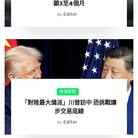
鎖3至4個月
對此，無論公司總部是否位於歐盟，只要在歐盟境內使用AI
相關應用，並沒有遵守相關規定，最高可開罰3,500萬歐元
Editor
By
`（約台幣11.9億）或是上個財報年的年收入7%，以高者作
為計算。但目前罰款並不會立即生效，所有簽署規定的公司
需要開始合乎法規程序，但在8月時主管機關、詳細辦法將
會逐一出爐，並同時生效。
但目前歐盟人工智慧法案（AI Act）並不是所有企業都買
單，在去年九月正式推出後，僅有100多間公司簽屬，包含
Amazon、Google及OpenAI等，但蘋果、Meta都並未簽
屬，據了解，未簽屬的公司都在等待詳細的辦法出來。
時事新聞
「對陸最大鴿派」川普訪中 恐挑戰讓
步交易底線
Editor
By