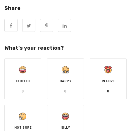
Share
What's your reaction?
為促進人工智慧創新，歐盟委員會將發布關於人工智慧系統
定義的指南。這旨在協助產業判斷軟體系統是否構成人工智
EXCITED
HAPPY
IN LOVE
慧系統。而在2日首波規定出爐，將針對AI系統進行風險評
0
0
0
估分級，
綜合外媒報導
，風險大致分為四個等級：
(1) 最低風險 Minimal risk： 不受監管。 (例如：電子郵件垃
圾郵件過濾器)
NOT SURE
SILLY