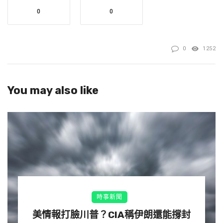
(2) 有限風險 limited risk： 接受輕度監管。(例如：客服聊
0
0
天機器人)
(3) 高風險high risk： 接受嚴格監管。 (例如：醫療保健建議
0
1252
人工智慧)
You may also like
(4) 不可接受風險應用： 完全禁止。
最嚴格限制的不可接受風險包括用於社會評分的 AI、以潛
意識或欺騙性方式操縱個人決定的 AI、利用年齡、殘疾或
社會經濟地位等弱點的 AI、根據外貌預測犯罪的 AI、使用
生物辨識技術推斷個人特徵（如性傾向）的 AI、在公共場
所收集「即時」生物辨識數據用於執法的 AI、嘗試在工作
或學校推斷人們情緒的 AI 以及透過抓取網路或安全攝影機
時事新聞
影像來建立或擴展臉部辨識資料庫的 AI。
美情報打臉川普？CIA稱伊朗還能撐封