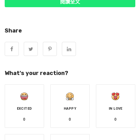
閱讀全文
Share
▲章子怡、汪峰2023年宣布結束8年婚姻。（圖／翻攝自微
博／汪峰）
What's your reaction?
狗仔博主「追瓜少年阿飛」在微博發表一段音檔，指卓偉在
飯局揭露了八卦。據音檔內容，自稱是章子怡朋友的人爆
料，指汪峰跟別的女孩，被章子怡的哥哥章子男抓住了，此
事令章子怡相當憤怒，卓偉推測這是離婚的一個重要原因，
EXCITED
HAPPY
IN LOVE
兩人感情出現了問題。
0
0
0
卓偉認為章子怡是一個精明的女性，且形容「在人生的每個