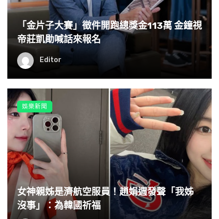
「金片子大賽」徵件開跑總獎金113萬 金鐘視
帝莊凱勛喊話來報名
Editor
娛樂新聞
女神親姊是濟航空服員！趙娟週發聲「我姊
沒事」：為韓國祈福