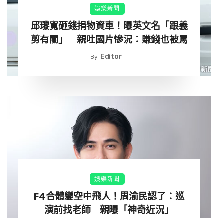
娛樂新聞
邱瓈寬砸錢捐物資車！曝英文名「跟義
剪有關」 親吐國片慘況：賺錢也被罵
Editor
By
娛樂新聞
F4合體變空中飛人！周渝民認了：巡
演前找老師 親曝「神奇近況」