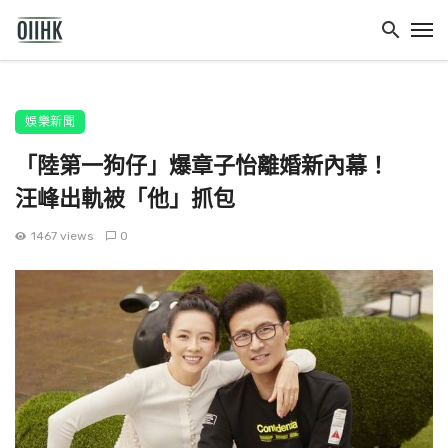
娛樂新聞
「陸第一狗仔」爆章子怡離婚新內幕！
汪峰出軌被「他」抓包
1467 views
0