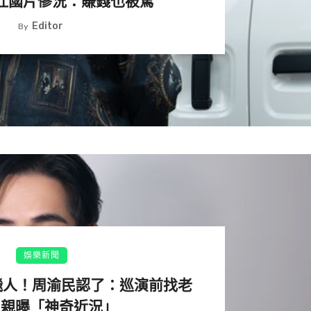
吐國片慘況：賺錢也被罵
Editor
By
娛樂新聞
飛人！周渝民認了：巡演前找老
 親曝「神奇近況」