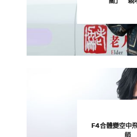
關」 親
F4合體變空中
師