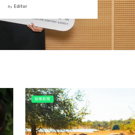
手》山王戰，如今電影正式下檔。網友留言「下檔了很寂寞，
Editor
By
希望有THE SECOND」、「8月31日果真是夏天的結
「感謝你給我這麼美好的時光」、「看完老師的感言哭
天我會帶孩子一起去看」、「上映馬拉松快9個月，真的是奇
影」，「今天我會去看最後一次的比賽」、「這個夏天很不
上映，票房至今突破4.5億元，目前是2023年上半年冠軍，
娛樂新聞