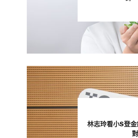
▲井上雄彥手繪插畫感謝影迷支持
《灌籃高手》動畫自1996年播
相隔26年之久，動漫迷等到了電
林志玲看小S登金
形容「回憶殺」，同時也吸引大批