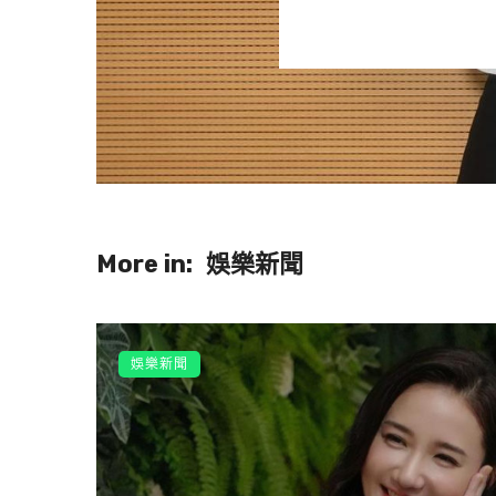
粉絲等了26年圓夢看見《灌籃高
還能再看到《灌籃高手》真得很感動，
束」。來自世界各地的動漫粉留言
了」、「真的真的很感謝，最後一
蹟般的電影，感謝您創作最棒的電
一樣」。
《灌籃高手》電影在台灣於1月13日
More in:
娛樂新聞
直到9月台灣仍持續上映。
娛樂新聞