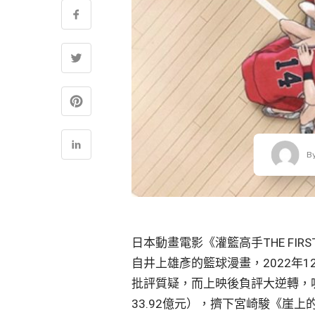
B
日本動畫電影《灌籃高手THE FIR
自井上雄彥的籃球漫畫，2022年
批評質疑，而上映後負評大逆轉，吸
33.92億元），擠下宮崎駿《崖上