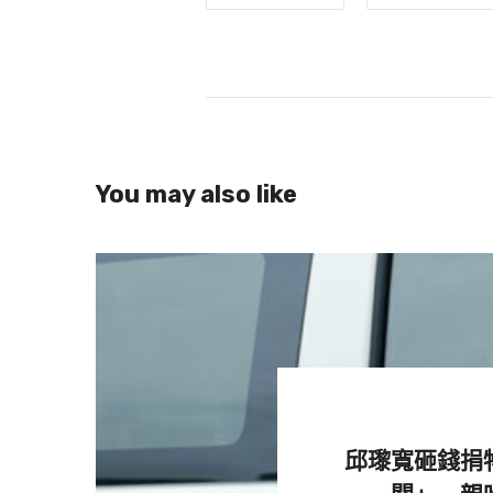
井上雄彥31日透過社群平台發文，親手
幕，親自感謝各地觀眾前來電影院
掉的感覺。那3天許多人前來觀看
體驗的心情，然後我又開始用板擦
You may also like
人～）」。他曾於2004年12月
籃高手》特別續篇《十日後》，吸
邱瓈寬砸錢捐