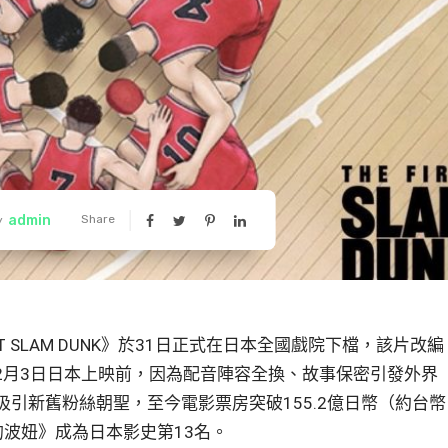
admin
Share
y
ST SLAM DUNK》於31日正式在日本全國戲院下檔，該片改編
12月3日日本上映前，因為配音陣容全換、故事保密引發外界
引新舊粉絲朝聖，至今電影票房突破155.2億日幣（約台幣
的波妞》成為日本影史第13名。