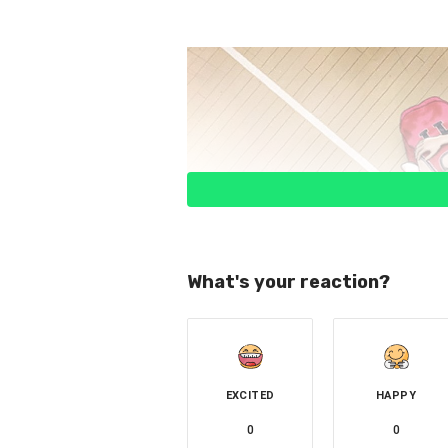
What's your reaction?
EXCITED
HAPPY
0
0
▲《灌籃高手THE FIRST SLA