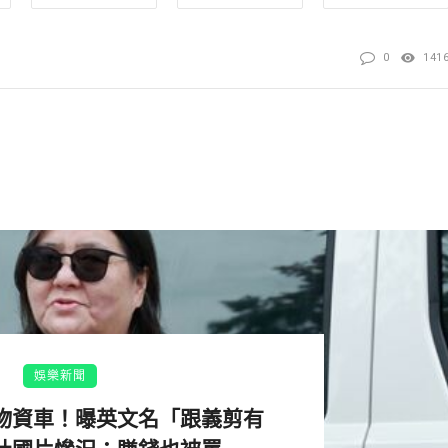
繪製插畫「LAST GAME 8/31」，小宮城與哥哥碰拳一
0
141
支持，「突然想起以前畫黑板漫畫的時候，最後要把全部擦
的空間已經不在了，那瞬間我的手停住了，同時又感受到觀眾
刷刷刷地擦了起來。（把23間教室的黑板全部擦掉意外很累
3日到5日之間，在「神奈川縣立三崎高校」的教室黑板親繪《灌
引大批粉絲前往朝聖。
娛樂新聞
物資車！曝英文名「跟義剪有