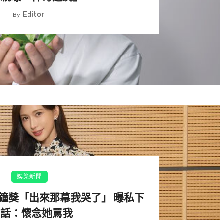
Editor
By
，「想起以前畫黑板漫畫的事」。（圖／翻攝自推特）
出「湘北前往全國大賽」的大結局後，便再也沒有影像化後續，
娛樂新聞
影版，經典「湘北山王之戰」正式在大銀幕上演，被無數粉絲
鐘獎「出來那幕我哭了」 曝私下
新粉絲。而電影版由井上雄彥親自擔任總導演、編劇。
對話：懷念她罵我