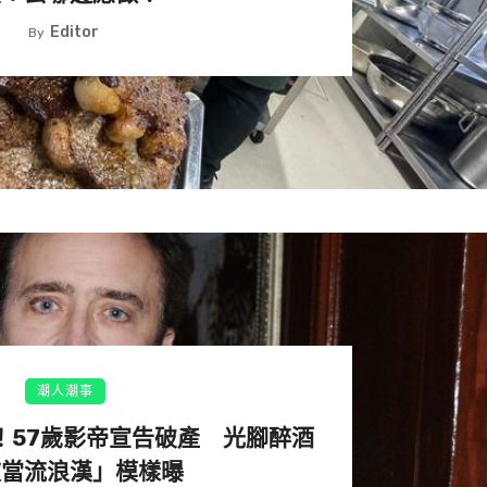
Editor
By
潮人潮事
！57歲影帝宣告破產 光腳醉酒
84公斤。今年2月他減到了77公斤，順便去買了合身的衣
被當流浪漢」模樣曝