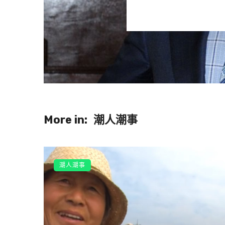
服。一個月後他減到73.5公斤，
在
ルイボス身上的脂肪都變成了肌肉
網友們看到後紛紛表示：「不僅帥
學聚會時其他人一定認不出是你」
股，這話是真的呀！
More in:
潮人潮事
潮人潮事