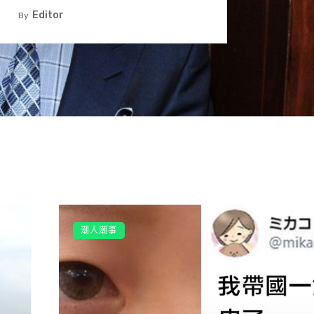
腰圍也小了一圈。ルイボス瘦到68.5公斤後開始健身增肌，現
Editor
By
體重大概徘徊在80公斤左右。
，如今他已經不需要減肥了，轉而開始健身塑形。
了，眼睛也變大了兩倍，減肥真是最好的整形方法」、「同
、「相比一年前好像年輕了很多」。每一個胖子都是潛力
潮人潮事