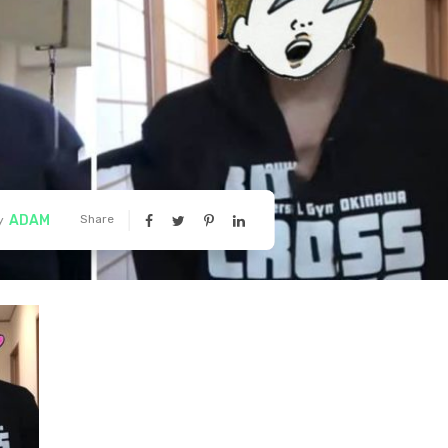
ADAM
Share
y