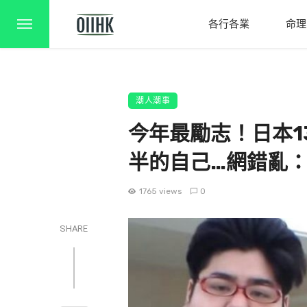
各行各業
命理
潮人潮事
今年最勵志！日本1
半的自己…網錯亂
1765 views
0
SHARE