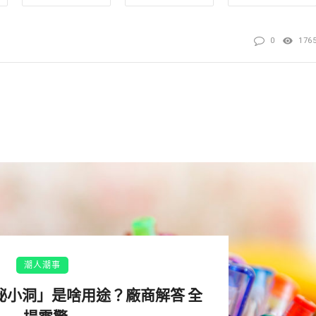
0
176
！日本沖繩YouTuber「ルイボス」當初為了記錄自己的減
。他從去年5月開始減肥，當時體重約為137公斤。如今他減重
的宅男變成肌肉結實的大帥哥，網友們忍不住驚嘆：「都要認
潮人潮事
祕小洞」是啥用途？廠商解答 全