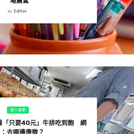
場震驚
Editor
By
腫，大肚腩和雙下巴非常明顯。他買了一張瑜伽墊，從簡單
動強度越來越大，還開始舉啞鈴、到公園引體上升等等。
潮人潮事
餐「只要40元」牛排吃到飽 網
始到健身室鍛鍊，並到當地的拳擊館參加比賽。他還嚴格控
經過一系列努力，到了10月他已經甩肉30多公斤，體重達到
羨：去哪邊應徵？