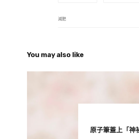
減肥
You may also like
1年甩掉一半的體重，這簡直太狂了
挑戰，特別開設了YouTube頻道
成功，只剩下73.5公斤，從臃腫
不出你了！」
原子筆蓋上「神