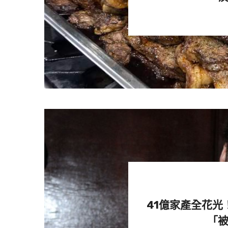
103公斤了。
41億家產全花光
去年聖誕節前後，ルイボス減到了
「