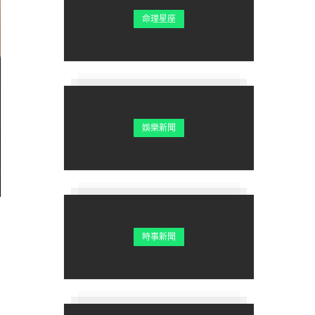
命理星座
娛樂新聞
時事新聞