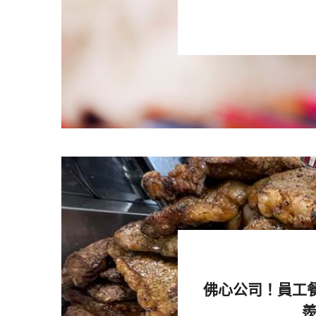
剛剛開始減重時，ルイボス身材臃
的運動開始。後來他開始跳繩，運
佛心公司！員工
逐漸適應運動強度後，ルイボス開
制飲食，每頓飯只吃瘦肉和白飯。