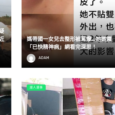
疑
近
媽帶國一女兒去整形被罵爆…她透露
「已快精神病」網看完深思！
ADAM
潮人潮事