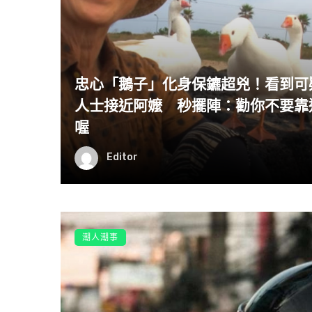
忠心「鵝子」化身保鑣超兇！看到可
人士接近阿嬤 秒擺陣：勸你不要靠
喔
Editor
潮人潮事