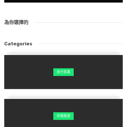
承翔的表姊欣華（化名）比他大兩歲，已經出社會工作兩
年，自己一個人在新莊一帶租了間套房住。由於那裡是重劃
為你選擇的
區，附近的餐廳及便利商店還不是很多，她時常叫外送。
Categories
大概是家裡獨生女的關係，欣華的大小姐脾氣一直改不掉，
外送員只要超過20分鐘沒送達，就不斷打給客服催促。
好死不死，這家新成立的外送公司，為了擊敗競爭對手，技
各行各業
術推陳出新，竟推出外送員的衛星定位位置及聯絡方式，顧
客可以隨時掌握自己的餐點送到哪裡了？
大概還需要等多久？這項發明簡直助紂為虐！
欣華只要覺得外送員送得稍慢，也不管外面的交通狀況，直
命理星座
接狂call外送員；外送員要是拒接或態度欠佳，欣華馬上客