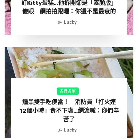
訂Kitty蛋糕…他拆開卻是「素顏版」
傻眼 網拍拍跟曬：你還不是最衰的
▼Lek Chailert知道大象的意圖後，溫柔唱起搖籃曲來。一
Lucky
By
大一小兩隻象聽得很認真，那畫面非常美：
各行各業
燻黑雙手吃便當！ 消防員「打火連
12個小時」食不下嚥…網淚喊：你們辛
苦了
Lucky
By