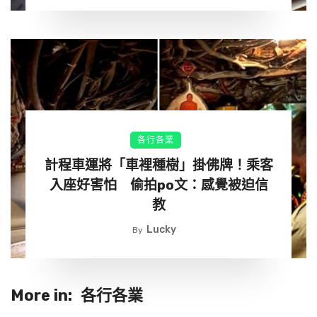
▼Lek Chailert經常給大象唱搖籃曲，大象也很喜歡聽：
各行各業
計程車運將「車裡種樹」掛佛牌！乘客
入座好害怕 偷拍po文：感覺被迫信
教
Lucky
By
人類和動物本來就不是對立的關係，大象全心全意信賴Lek
Chailert，Lek Chailert也用心照顧牠們，人類和大象互相信
任、溫馨相處的畫面太感人啦～
More in:
各行各業
來源：YouTube