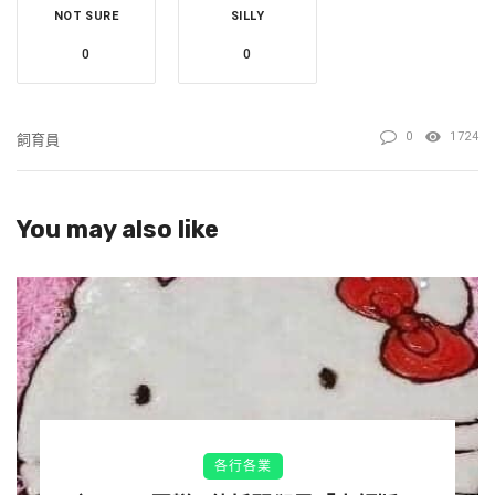
NOT SURE
SILLY
0
0
▼Lek Chailert跟著大象來到旁邊的草地上，只見Faa Mai收
養的小象Thong Ae也在那裡。原來母象是要Lek Chailert給
0
1724
飼育員
小象唱搖籃曲，哄牠入睡，就像以前給自己唱搖籃曲，哄自
己睡覺一樣。
You may also like
各行各業