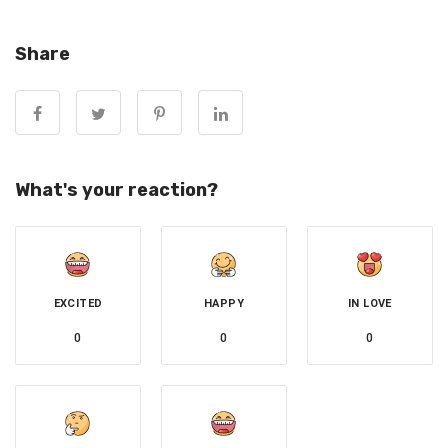
Share
▼那天有訪客來參觀大象自然公園，Lek Chailert負責帶訪
客們遊覽。Lek Chailert跟訪客們聊天時，Faa Mai突然走了
過來。牠將遊客們輕輕推開，引導飼育員跟自己走。大家都
What's your reaction?
很好奇，牠要做什麼呢？
EXCITED
HAPPY
IN LOVE
0
0
0