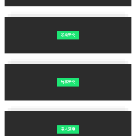
訴他。
去年8月，一個強烈颱風過境，全台停班停課，放假在家的
娛樂新聞
欣華當然是照三餐叫外送。
早餐及午餐準時送達，不過她傍晚6點左右點了一份咖哩烏
龍炒麵之後，直到6點半，餐點都還沒送來。
時事新聞
一肚子火的她，打開定位系統，看看究竟外送員是騎到哪去
了？
一看定位，發現他的位置竟然是在一家便利商店旁，欣華整
個火氣都上來了，打給外送員，對方一接聽，馬上對他飆
罵：「媽的，老娘快餓死了，花錢叫你送個餐，你給我躲在
潮人潮事