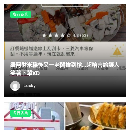
各行各業
「都超過２０分鐘，快餓死了，你東西到底送去哪」對外送
員飆罵了一句，竟惹來駭人結局
有一天，我跟阿承打完籃球正走在回到宿舍的路上，順
手在外送平台上按了兩杯大杯紅茶鮮奶加波霸。
繼阿財米糕後又一老闆撿到槍…超嗆言論讓人
笑著下單XD
可是沒想到我們都已經回到宿舍，還洗完澡了，甚至又打了
Lucky
幾場電動後，飲料都還沒送來，我可能耐心不夠，有點火
了。
各行各業