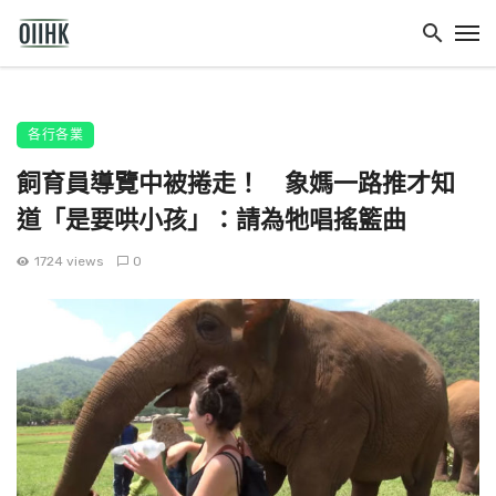
各行各業
飼育員導覽中被捲走！ 象媽一路推才知
道「是要哄小孩」：請為牠唱搖籃曲
1724 views
0