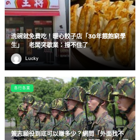
洗碗就免費吃！暖心餃子店「30年餵飽窮學
生」 老闆突歇業：撐不住了
Lucky
「太扯了吧，都已經超過40分鐘了，外送員到底跑去哪裡混
各行各業
了？我打去催一下。」「不要急啦，外送員其實很辛苦，不
要催人家。」
這話從平時嘴賤的承翔嘴裡說出來，還真他媽的詭異，「幹
嘛？外送員是正妹嗎？這麼體貼人家唷。」我忍不住虧了他
簽志願役到底可以賺多少？網問「外面找不
一下。