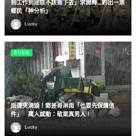
到工作到底該不該簽下去」求開釋…釣出一票
鄉民「神分析」
「不是啦，他們騎車送餐真的很辛苦。哦對了，我有沒有跟
你說我表姊的事？」「沒有呀，你要幫我介紹嗎？」
Lucky
承翔意味深長地看了我一眼，拍拍我的肩說：「你不會想要
的……」我忍不住笑出聲來說：「廢話，跟你有血緣關係，
是會長得好看到哪裡？」
各行各業
承翔盯著我看了2秒，露出欲言又止的模樣，然後嘆了口氣
說：「也不是，她剛從精神療養院出來。」
我驚覺剛剛好像失言了，馬上假裝關心地問：「是哦！怎麼
了？」
雨彈突澆頭！郵差哥淋雨「也要先保護信
件」 萬人感動：敬業真男人！
「也是跟外送員有關……」
Lucky