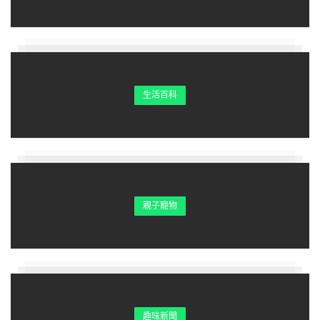
便利商店裡。你他媽的有沒有領薪水，領薪水是這樣辦事的
嗎？」「小姐，很對不起，因為風雨實在太大了，真的沒辦
法騎車，等風雨小一點我馬上送，好嗎？」話筒傳來稚嫩的
男子聲音，不斷向欣華道歉
生活百科
「哦！風雨大又怎麼？風雨大就沒有領薪水嗎？我他媽的今
天沒上班就沒薪水拿你知道嗎？叫你送個餐還嘰嘰歪歪、理
由一堆，我一定要客訴你。」「好、好，我現在馬
上……」，不等外送員說完，欣華就把手機掛了。
不過，這一掛，手機就再也沒響起過，不管欣華怎樣連環
親子寵物
call，外送員始終沒接手機，開衛星定位也搜尋不到目標。
趣味新聞