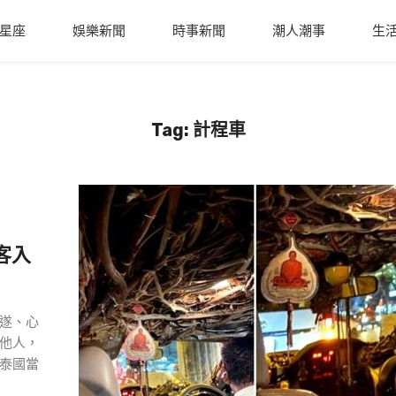
星座
娛樂新聞
時事新聞
潮人潮事
生
Tag: 計程車
客入
遂、心
他人，
泰國當