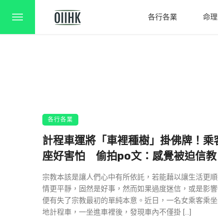
各行各業
命理
各行各業
計程車運將「車裡種樹」掛佛牌！乘
座好害怕 偷拍po文：感覺被迫信教
宗教本該是讓人們心中有所依託，若能藉以讓生活更順
情更平靜，固然是好事，然而如果過度迷信，或是影響
便有失了宗教最初的單純本意。近日，一名女乘客乘坐
地計程車，一坐進車裡後，發現車內不僅掛 […]