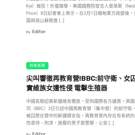
Kyi）被拒！外電報導，美國國務院發言人普萊斯（Ned
Price）8日記者會上表示，在2月1日緬甸軍方政變後
圖與翁山蘇姬進 […]
Editor
By
時事新聞
尖叫響徹再教育營!BBC:前守衛、女
實維族女遭性侵 電擊生殖器
中國長期迫害新疆維吾爾族，受到國際各方譴責。英國
司（BBC）3日引述中國再教育營（集中營）的前守衛
被囚禁在營中的新疆婦女指，再教育營內存在有系統的
性虐待、刑求，施暴的男子是警察、公安 […]
Editor
By