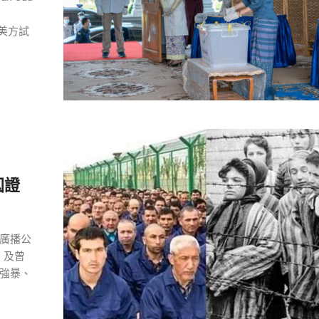
，美方試
囚證
廣播公
，及曾
強暴、