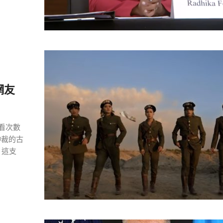
網友
觀看次數
仲裁的古
 這支