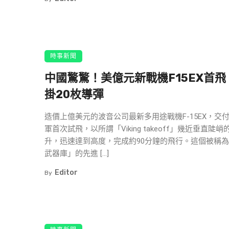
時事新聞
中國驚驚！美億元新戰機F15EX首飛
掛20枚導彈
造價上億美元的波音公司最新多用途戰機F-15EX，交
軍首次試飛，以所謂「Viking takeoff」幾近垂直陡
升，迅速達到高度，完成約90分鐘的飛行。這個被稱
武器庫」的先進 […]
Editor
By