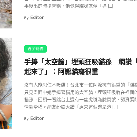
事後出庭時還聲稱，他覺得貓咪就像「追 […]
Editor
By
親子寵物
手捧「太空艙」埋頭狂吸貓孫 網讚
起來了」：阿嬤貓癮很重
沒有人能忍住不吸貓！台北市一位阿嬤擁有很重的「貓
只見畫面中她手捧著貓用的太空艙，埋頭狂吸躺在裡面
貓孫。回頭一看跳台上還有一隻虎斑滿臉問號，認真緊
情超滑稽。網友紛紛大讚「原來這個碗是這 […]
Editor
By