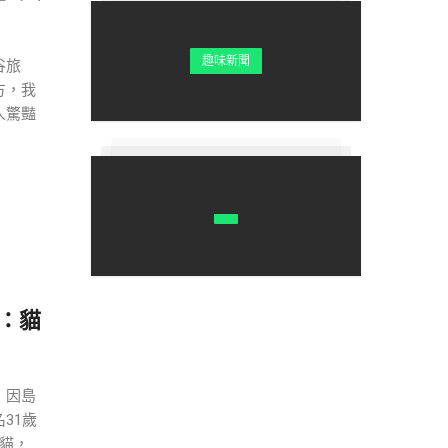
趣味新聞
谷旅
方，我
人驚豔
：貓
，因島
31歲
貓，