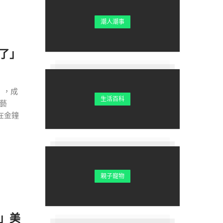
潮人潮事
了」
」，成
生活百科
的藝
在金鐘
親子寵物
」美