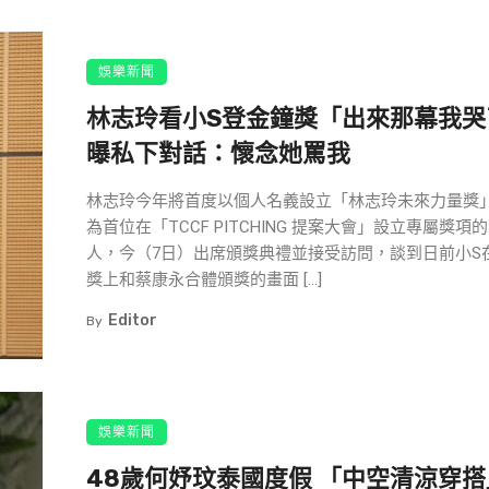
娛樂新聞
林志玲看小S登金鐘獎「出來那幕我哭
曝私下對話：懷念她罵我
林志玲今年將首度以個人名義設立「林志玲未來力量獎
為首位在「TCCF PITCHING 提案大會」設立專屬獎項
人，今（7日）出席頒獎典禮並接受訪問，談到日前小S
獎上和蔡康永合體頒獎的畫面 […]
Editor
By
娛樂新聞
48歲何妤玟泰國度假 「中空清涼穿搭