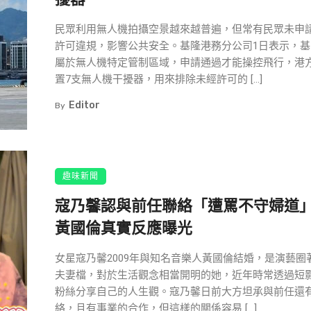
民眾利用無人機拍攝空景越來越普遍，但常有民眾未申
許可違規，影響公共安全。基隆港務分公司1日表示，基
屬於無人機特定管制區域，申請通過才能操控飛行，港
置7支無人機干擾器，用來排除未經許可的 […]
Editor
By
趣味新聞
寇乃馨認與前任聯絡「遭罵不守婦道
黃國倫真實反應曝光
女星寇乃馨2009年與知名音樂人黃國倫結婚，是演藝圈
夫妻檔，對於生活觀念相當開明的她，近年時常透過短
粉絲分享自己的人生觀。寇乃馨日前大方坦承與前任還
絡，且有事業的合作，但這樣的關係容易 […]