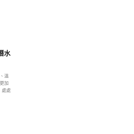
潛水
、溫
更加
，處處