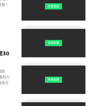
首相。
命理星座
娛樂新聞
30
關簽
受惠的大
時事新聞
最長可