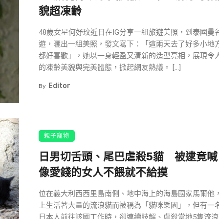
貌超凍齡
48歲女星何妤玟近日在IG分享一組旅遊美照，到泰國曼
遊，曬出一組美照，發文寫下：「這兩天去了好多小地
都好喜歡」，她以一身輕盈又清新的造型亮相，展現令
的凍齡美貌與完美體態，掀起網友熱議。 […]
Editor
By
親子寵物
日男切舌頭、尾巴虐殺5貓 被逮竟喊
像愛錢的女人不餵就不給摸
位在義大利西西里島南側、地中海上的海島國家馬爾他
上生活著大量的流浪貓而被稱為「貓咪樂園」，但有一名
日本人前往該國工作時，卻連續肢解、虐殺當地5隻流浪