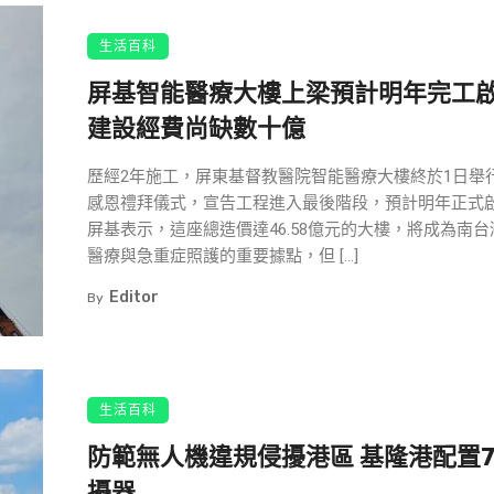
生活百科
屏基智能醫療大樓上梁預計明年完工
建設經費尚缺數十億
歷經2年施工，屏東基督教醫院智能醫療大樓終於1日舉
感恩禮拜儀式，宣告工程進入最後階段，預計明年正式
屏基表示，這座總造價達46.58億元的大樓，將成為南台
醫療與急重症照護的重要據點，但 […]
Editor
By
生活百科
防範無人機違規侵擾港區 基隆港配置
擾器