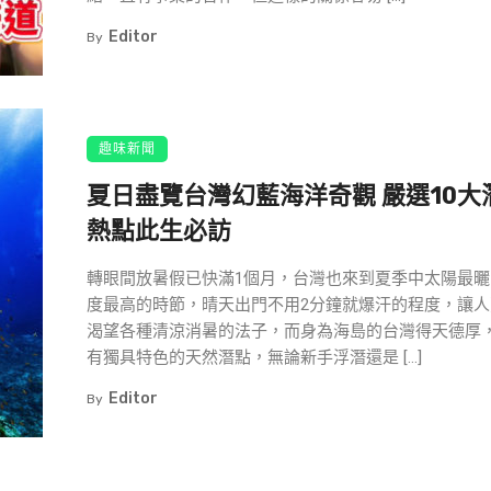
Editor
By
趣味新聞
夏日盡覽台灣幻藍海洋奇觀 嚴選10大
熱點此生必訪
轉眼間放暑假已快滿1個月，台灣也來到夏季中太陽最曬
度最高的時節，晴天出門不用2分鐘就爆汗的程度，讓人
渴望各種清涼消暑的法子，而身為海島的台灣得天德厚
有獨具特色的天然潛點，無論新手浮潛還是 […]
Editor
By