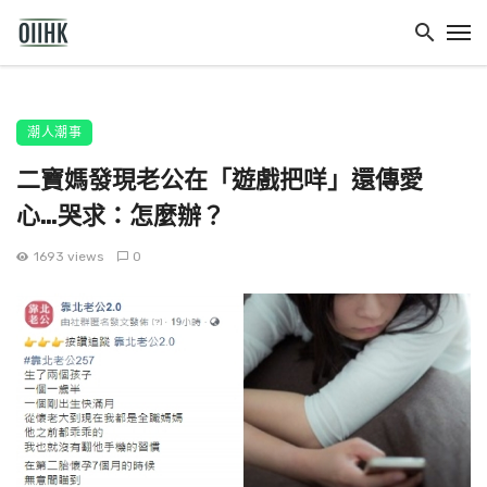
潮人潮事
二寶媽發現老公在「遊戲把咩」還傳愛
心…哭求：怎麼辦？
1693 views
0