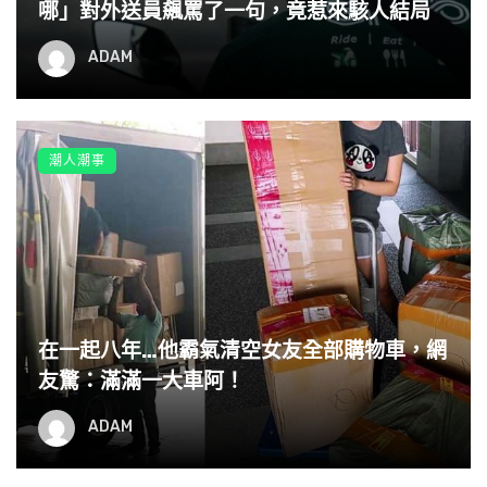
哪」對外送員飆罵了一句，竟惹來駭人結局
ADAM
看來網友的建議也是挺兩極阿！
潮人潮事
小編也覺得先從自身找問題或許才是解決的辦法，先檢討一
下為什麼兩個人沒有話說吧！你怎麼看這件事情呢
在一起八年…他霸氣清空女友全部購物車，網
友驚：滿滿一大車阿！
ADAM