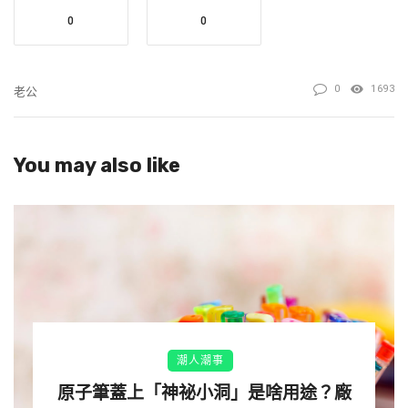
0
0
生了兩個孩子
0
1693
老公
一個一歲半
一個剛出生快滿月
從懷老大到現在我都是全職媽媽。
You may also like
他之前都乖乖的
我也就沒有翻他手機的習慣
在第二胎懷孕7個月的時候
無意間瞄到
覺得老公有點在遊戲把咩的跡象
但我沒有準確證據
潮人潮事
看到有女孩的名字傳賴給他
原子筆蓋上「神祕小洞」是啥用途？廠
報備自己在幹嘛會晚點上線