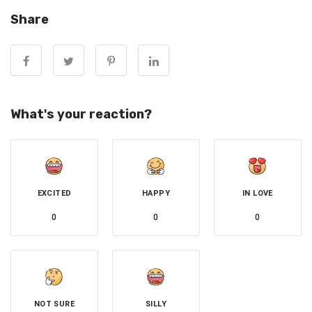
——————————————
Share
原文如下↓
What's your reaction?
EXCITED
HAPPY
IN LOVE
0
0
0
NOT SURE
SILLY