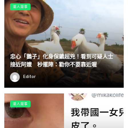
他應該也還沒做什麼對不起我的事
潮人潮事
但這些跡象讓我不禁想：
「既然他會這樣，未來出軌是不是有可能的？」
曾經我認為
我最無法容忍的就是家暴與出軌
遇到一定果斷分開
忠心「鵝子」化身保鑣超兇！看到可疑人士
因為大家都說有一就有二
接近阿嬤 秒擺陣：勸你不要靠近喔
但現在我有兩個孩子也沒有經濟能力
Editor
如果真的遇到了我該怎麼辦？
先擔心起來放…拜託大家給我一些建議了
看看網友們都怎麼說？
潮人潮事