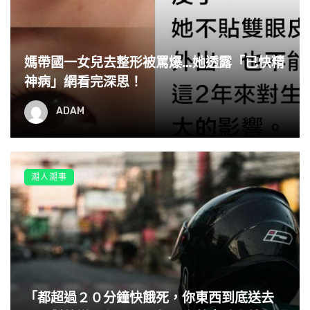
媽帶國一女兒去整形被罵爆…她透露「已快精
神病」網看完深思！
ADAM
潮人潮事
「都超過２０分鐘快餓死，你東西到底送去