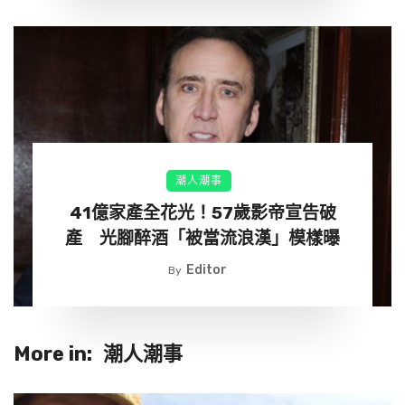
這幾天孩子剛出生不久
截圖外約妹的LINE在相簿裡面
（光是看到這個我就氣到全身發抖）
但是我目前還沒有機會去看他的LINE…
潮人潮事
我有在想是不是我想太多
41億家產全花光！57歲影帝宣告破
他只不過是截圖好玩的而已？
產 光腳醉酒「被當流浪漢」模樣曝
這一年來日子他幾乎都是上班下單
Editor
By
也都乖乖的準時回家
但就是我們倆沒有什麼話好說…就除了孩子
然後接下來就全都是他的遊戲時間了！
More in:
潮人潮事
這段時間