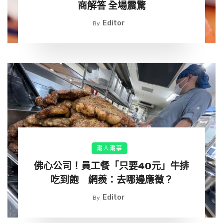
商解答 全場震驚
句尾還加一個愛心
Editor
By
他也主動拍照報備自己在幹嘛
並一直約要請吃飯
以上兩個我不確定是不是同一個人
潮人潮事
佛心公司！員工餐「只要40元」牛排
吃到飽 網羨：去哪邊應徵？
Editor
By