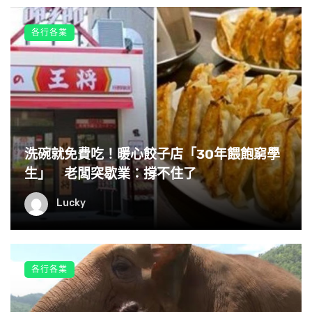
各行各業
洗碗就免費吃！暖心餃子店「30年餵飽窮學
生」 老闆突歇業：撐不住了
（圖片來源：新北消防發爾麵｜FB）
Lucky
網友看見消防隊員的辛勞，不禁紛紛獻上對他們敬重，表達
「辛苦了」，也祝福消防隊員們都能保重安全，平安回家。
各行各業
來源：
新北消防發爾麵｜FB