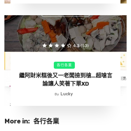
各行各業
繼阿財米糕後又一老闆撿到槍…超嗆言
論讓人笑著下單XD
Lucky
By
More in:
各行各業