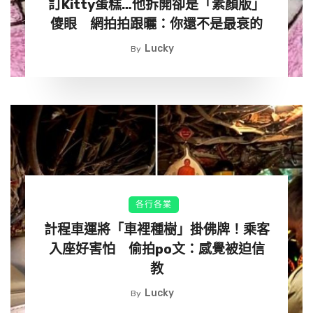
訂Kitty蛋糕…他拆開卻是「素顏版」
傻眼 網拍拍跟曬：你還不是最衰的
Lucky
By
各行各業
計程車運將「車裡種樹」掛佛牌！乘客
入座好害怕 偷拍po文：感覺被迫信
教
Lucky
By