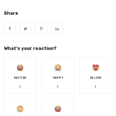
天氣悶熱和數百度的高溫火勢，焦黑的手拿著的便當又
Share
食不下嚥，令網友十分不捨。
What's your reaction?
EXCITED
HAPPY
IN LOVE
1
1
1