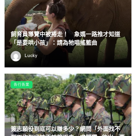
飼育員導覽中被捲走！ 象媽一路推才知道
「是要哄小孩」：請為牠唱搖籃曲
Lucky
各行各業
簽志願役到底可以賺多少？網問「外面找不