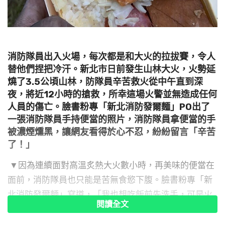
消防隊員出入火場，每次都是和大火的拉拔賽，令人
替他們捏把冷汗。新北市日前發生山林大火，火勢延
燒了3.5公頃山林，防隊員辛苦救火從中午直到深
夜，將近12小時的搶救，所幸這場火警並無造成任何
人員的傷亡。臉書粉專「新北消防發爾麵」PO出了
一張消防隊員手持便當的照片，消防隊員拿便當的手
被濃煙燻黑，讓網友看得於心不忍，紛紛留言「辛苦
了！」
▼因為連續面對高溫炙熱大火數小時，再美味的便當在
面前，消防隊員也只能是苦無食慾下腹。臉書粉專「新
北消防發爾麵」寫道，「我也想吃飯前先洗手，可是火
閱讀全文
在我面前燒得又大又廣」，只見照片中的左下方消防隊
員拿便當的手被濃煙燻得焦黑，都沒來得及洗手，加上