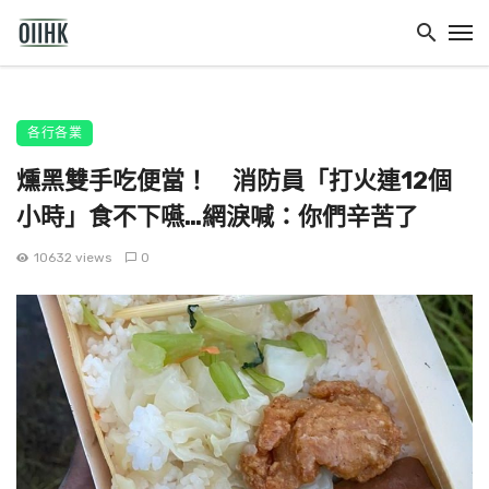
各行各業
燻黑雙手吃便當！ 消防員「打火連12個
小時」食不下嚥…網淚喊：你們辛苦了
10632 views
0