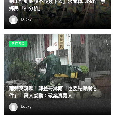
到工作到底該不該簽下去」求開釋…釣出一票
鄉民「神分析」
Lucky
各行各業
雨彈突澆頭！郵差哥淋雨「也要先保護信
件」 萬人感動：敬業真男人！
Lucky