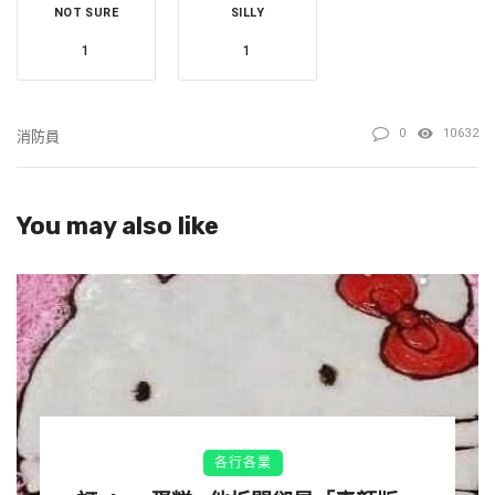
NOT SURE
SILLY
1
1
0
10632
消防員
（圖片來源：新北消防發爾麵｜FB）
You may also like
▼網友看到貼文後，紛紛留言回應，「辛苦你們了」、「謝
謝你們」、「真心感謝發爾麵們，大家辛苦了」、「在保護
大家的同時，務必注意自身安全」、「辛苦了，有你們真
好」、「真的超辛苦的」、「這黑手，能想像你們水裡來火
裡去，辛苦你們了」、「你們執行了偉大的任務」、「這雙
手是我看過全世界最帥氣的手」、「這是一雙英勇無比的雙
手，這是犧牲奉獻的雙手，辛苦了，感謝有你」。
各行各業