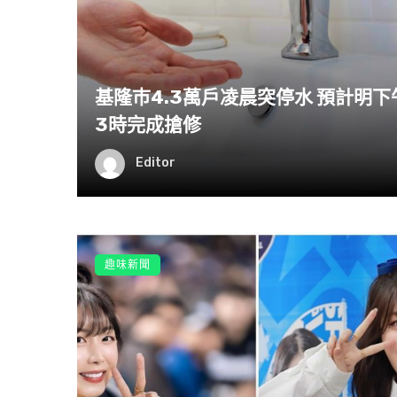
基隆巿4.3萬戶凌晨突停水 預計明下
3時完成搶修
Editor
趣味新聞