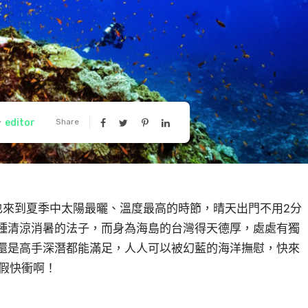
editor
Share
y
也來到夏季中太陽最曬、溫度最高的時節，晴天出門不用2分
種清涼消暑的法子，而身為海島的台灣得天德厚，處處有獨
還是高手深潛都能滿足，人人可以被幻藍的海洋撫慰，快來
放假快衝啊！