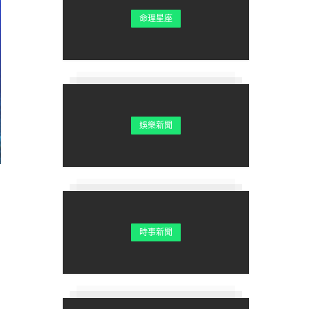
命理星座
娛樂新聞
時事新聞