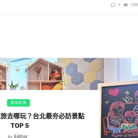
0
100
點，每年都設置軟絲復育產房，潛水客可近距離觀察軟絲的繁殖
點／新北市貢寮區
知名的海洋戲水景點，而位於龍洞灣公園旁、潛水客棧對面
迎的潛水熱點之一，由下水點出發後，設有方向指示，跟著前
當貼心。
趣味新聞
房，潛水客可近距離觀察軟絲的繁殖過程與生態，非常珍
國旅去哪玩？台北最夯必訪景點
距生物，豐富的生態讓人在潛水過程中驚喜不斷，但須注
TOP 5
軟絲及海洋生物，維護美麗海域永續發展人人有責，另外，
Editor
By