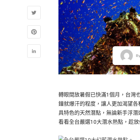
B
轉眼間放暑假已快滿1個月，台灣
鐘就爆汗的程度，讓人更加渴望各
具特色的天然潛點，無論新手浮潛
看看全台嚴選10大潛水熱點，趁