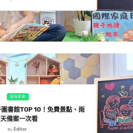
節浪況變化大，此時不宜下水，出遊前需多加注意天氣情
泉與海水相遇融合的成果。(圖:shutterstock/達志)
宜蘭縣頭城鎮
奶海又名「陰陽海」，成因為龜山島活火山持續湧出海底溫
與天空藍漸層的色澤，如此奇幻美麗的自然景觀，讓牛奶海
趣味新聞
愛造訪的秘境，分享的美照爆紅，讓牛奶海成為新興打卡潛
子圖書館TOP 10！免費景點、雨
天備案一次看
Editor
By