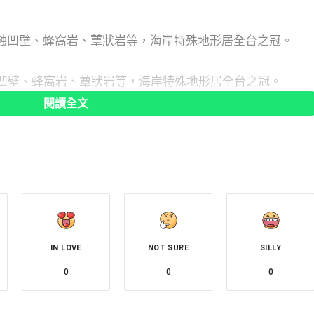
凹壁、蜂窩岩、蕈狀岩等，海岸特殊地形居全台之冠。
閱讀全文
新北市瑞芳區
，以豐富的自然奇景著稱，海洞、海崖與海蝕凹壁遍地都
殊地形數量居全台之冠，因此成為潛水愛好者的天堂，也因
，孕育保護了許多海中生命，鼻頭角一帶的海洋生態極為豐
IN LOVE
NOT SURE
SILLY
機會親眼目睹烏賊群，珊瑚、海葵、海螅等，種類多而繽
0
0
0