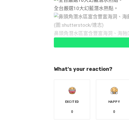
全台嚴選10大幻藍潛水熱點。
鼻頭角潛水區富含豐富海洞、海蝕
(圖:shutterstock/達志)
鼻頭角潛水區／
What's your reaction?
位於新北市瑞芳區的鼻頭角潛水區
是，豆腐岩、蜂窩岩、蕈狀岩等特
為有各式各樣的天然岩石作為屏障
EXCITED
HAPPY
富，在此能欣賞各式熱帶魚，還有
0
0
紛，令人流連忘返。