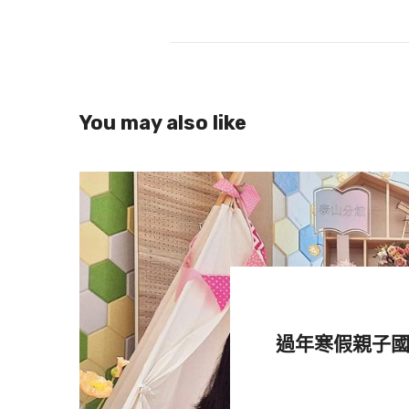
位於新北貢寮的龍洞 1.5 號潛
過程。(圖:shutterstock/達志)
You may also like
龍洞 1.5 號潛
位於新北市貢寮區的龍洞，是相當
的1.5號潛點，是北台灣深受歡
進，就能輕鬆抵達礁沙交界處，相
龍洞潛水區每年都設置軟絲復育產
過年寒假親子
稀，同時，礁岩縫隙中藏著滿滿微
意，潛水時動作宜輕柔，避免打擾