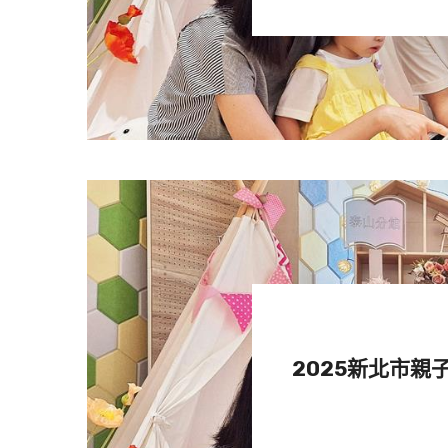
因該潛點位於迎風面，東北季風時
況。
龜山島牛奶海夢幻的色澤，來自於海底溫
龜山島牛奶海／
位於宜蘭頭城鎮的龜山島周邊的牛
泉，與海水相遇混合後，呈現乳白
成為近年攝影玩家與潛水愛好者熱
點。
2025新北市親