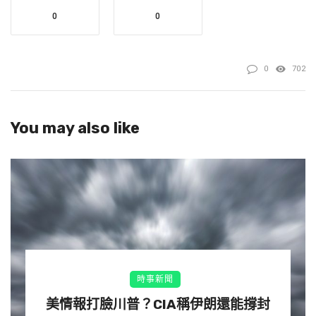
0
0
候的改革嘗試均以失敗告終。他說：「我們必須對其進行改
革；而且面對一個現實：現行的福利政策不僅使人們陷入貧
困，而且還使他們失業。
0
702
文章來源：
Starmer: Brexit ‘significantly’ hurt British
economy
You may also like
時事新聞
美情報打臉川普？CIA稱伊朗還能撐封