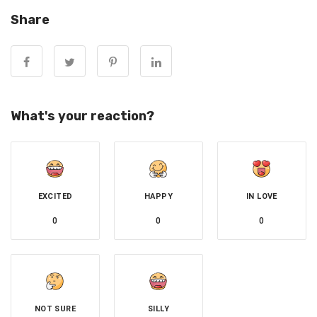
Share
對此，施凱爾發表演講，堅定地捍衛了上週的預算案，強調
他有一個振興經濟的長期計劃。
他說：「對於經濟成長和商業而言，我們能做的最重要的事
情：第一是降低通貨膨脹；第二是保持市場信心，從而恢復
What's your reaction?
經濟穩定。」
「為了實現經濟復甦，我們必須不斷減少與歐洲的摩擦。我
們必須繼續朝著與歐盟建立更緊密關係的方向努力，而且我
們必須成熟地認識到，過程當中需要做出許多權衡取捨。」
EXCITED
HAPPY
IN LOVE
0
0
0
他說「我們確實需要與歐盟拉近距離」， 「所有分析都清
楚地表明，我們達成的（脫歐）協議，損害了我們的經濟。
正因如此，我們必須重建並重塑與歐盟的關係。」
NOT SURE
SILLY
首相還表示，福利制度必須進行徹底改革，此前今年早些時