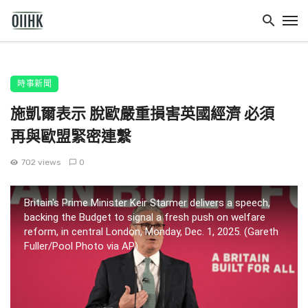
時事新聞
施凱爾表示 脫歐嚴重損害英國經濟 必須
再與歐盟緊密連繫
702 views
0
Britain's Prime Minister Keir Starmer delivers a speech,
backing the Budget to signal a fresh push on welfare
reform, in central London, Monday, Dec. 1, 2025. (Gareth
Fuller/Pool Photo via AP)