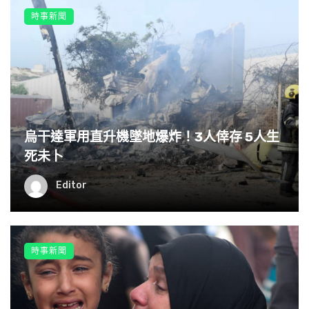
時事新聞
烏干達軍用直升機墜地爆炸！3人倖存 5人生
死未卜
Editor
時事新聞