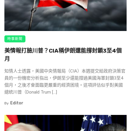
時事新聞
美情報打臉川普？CIA稱伊朗還能撐封鎖3至4個
月
知情人士透露，美國中央情報局（CIA）本週提交給政府決策官
員的一份機密分析指出，伊朗至少還能撐過美國海軍封鎖3至4
個月，之後才會面臨更嚴重的經濟困境。這項評估似乎對美國
總統川普（Donald Trum […]
Editor
By