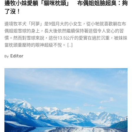
邊牧小妹愛躺「貓咪枕頭」 布偶姐姐臉超臭：夠
了沒！
邊境牧羊犬「阿夢」是9個月大的小女生，從小牠就喜歡躺在布
偶姐姐雪球的身上，長大後依然繼續保持著這個令人安心的習
慣。然而對雪球來說，這份13.5公斤的愛實在過於沉重，被妹妹
當枕頭重壓時的眼神超級不悅。 […]
Editor
By