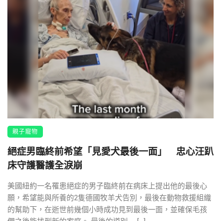
親子寵物
絕症男臨終前希望「見愛犬最後一面」 忠心汪趴
床守護醫護全淚崩
美國紐約一名罹患絕症的男子臨終前在病床上提出他的最後心
願，希望能與所養的2隻德國牧羊犬告別，最後在動物救援組織
的幫助下，在逝世前幾個小時成功見到最後一面，並確保毛孩