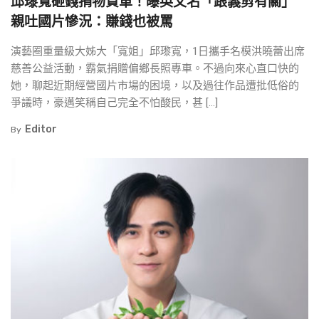
邱瓈寬砸錢捐物資車！曝英文名「跟義剪有關」
親吐國片慘況：賺錢也被罵
演藝圈重量級大姊大「寬姐」邱瓈寬，1日攜手名模洪曉蕾出席
慈善公益活動，霸氣捐贈偏鄉長照專車。不過向來心直口快的
她，聊起近期經營國片市場的困境，以及過往作品遭批低俗的
爭議時，豪邁笑稱自己完全不怕酸民，甚 […]
Editor
By