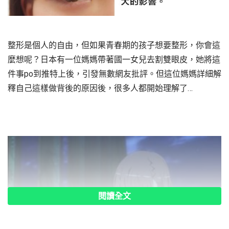
整形是個人的自由，但如果青春期的孩子想要整形，你會這
麼想呢？日本有一位媽媽帶著國一女兒去割雙眼皮，她將這
件事po到推特上後，引發無數網友批評。但這位媽媽詳細解
釋自己這樣做背後的原因後，很多人都開始理解了…
閱讀全文