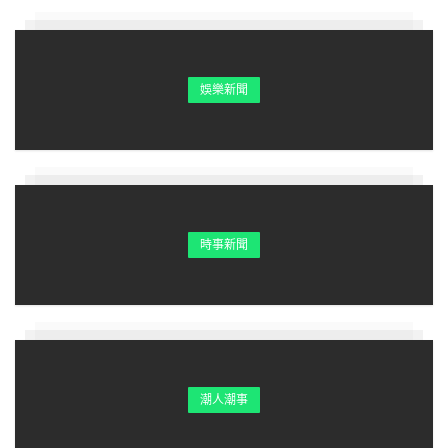
娛樂新聞
看完這位媽媽做決定的心路歷程，好像能夠理解她的做法
了。她帶女兒去割雙眼皮前做了很多功課，現在女兒終於能
夠自信面對生活，青春期不用被自卑籠罩，真是太好了！
來源：Twitter
時事新聞
延伸閱讀
【你知道嗎？】原來蟒蛇是水中
蛟龍？6個真實拍攝到的野生蟒
潮人潮事
蛇影像｜下水道先生