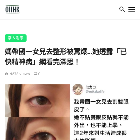
潮人潮事
媽帶國一女兒去整形被罵爆…她透露「已
快精神病」網看完深思！
4672 views
0