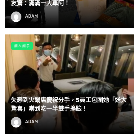
友驚：滿滿一大車阿！
皮。這是我擅自下的決定，也是不得已的決定。」
ADAM
潮人潮事
▼「順帶一提，我早就跟女兒說過100萬次『單眼皮也很可
失戀到火鍋店慶祝分手，5員工包圍她「送大
愛』、『這樣就好了』、『不用雙眼皮貼』了喔，打從一開
驚喜」嚇到吃一半雙手摀臉！
始就試圖這樣說服她，但是她根本聽不進去，總是回覆說請
ADAM
不要裝作好像很了不起。」