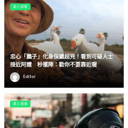
潮人潮事
▼「收到了各式各樣的意見，我並不是要推薦未成年就去整
形。而是我女兒的煩惱幾近病態，被人家的視線掃到就會噁
心想吐，沒貼雙眼皮貼就無法上學，都已經到了會影響生活
的程度，我才會希望可以拿錢解決就拿錢解決。」
忠心「鵝子」化身保鑣超兇！看到可疑人士
接近阿嬤 秒擺陣：勸你不要靠近喔
Editor
潮人潮事
▼「很多人說成長期不該去整形，你們是專業醫生嗎？我是
有跟醫生談過，瞭解成長期整形的優點與缺點，才慎重選擇