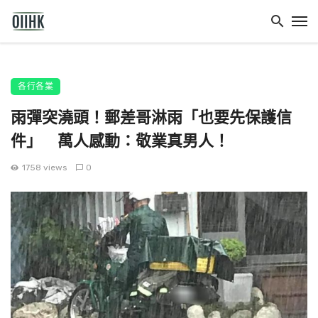
各行各業
雨彈突澆頭！郵差哥淋雨「也要先保護信
件」 萬人感動：敬業真男人！
1758 views
0