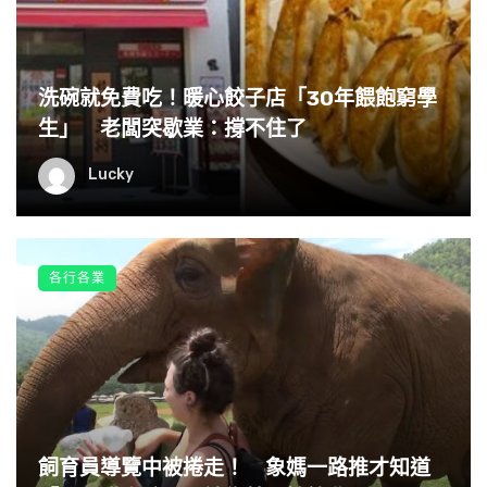
洗碗就免費吃！暖心餃子店「30年餵飽窮學
生」 老闆突歇業：撐不住了
Lucky
▼Lek Chailert跟著大象來到旁邊的草地上，只見Faa Mai收
養的小象Thong Ae也在那裡。原來母象是要Lek Chailert給
小象唱搖籃曲，哄牠入睡，就像以前給自己唱搖籃曲，哄自
己睡覺一樣。
各行各業
飼育員導覽中被捲走！ 象媽一路推才知道