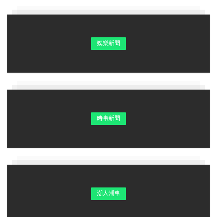
任、溫馨相處的畫面太感
娛樂新聞
時事新聞
潮人潮事