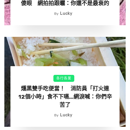
傻眼 網拍拍跟曬：你還不是最衰的
Lucky
By
各行各業
燻黑雙手吃便當！ 消防員「打火連
12個小時」食不下嚥…網淚喊：你們辛
照片曝光後許多網友都被這名郵差先生的敬業態度感動，紛
苦了
紛在下方留言表示：「滂沱大雨中工作真的辛苦了！小心注
Lucky
意行車安全」、「責任感大於自身的權益，先謝謝你」、
By
「令人敬佩的真男人，郵件、包裹是重點，工作職責所