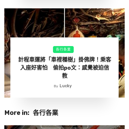
在」；也有人說「很多跑快遞的也是這樣，一定先顧貨，再
顧自己」。在宅經濟越來越盛行的年代，不管是郵差或是外
送人員工作都很繁重，尤其碰到下雨天更是辛苦，下次大家
收掛號信或包裹時，別忘了跟郵差先生說聲謝謝喔！
泰國清邁的「大象自然公園」（Elephant Nature Park）
各行各業
是一個專門救援、收容大象的庇護所。獲救後的大象來
計程車運將「車裡種樹」掛佛牌！乘客
到這裡，有專業的飼育員照顧，跟飼育員之間的感情非
入座好害怕 偷拍po文：感覺被迫信
常深厚。其中有一隻叫Faa Mai的母象就是由飼育員Lek
教
Chailert照顧長大的，牠非常依賴Lek Chailert，還很愛
Lucky
By
對Lek Chailert撒嬌～
More in:
各行各業