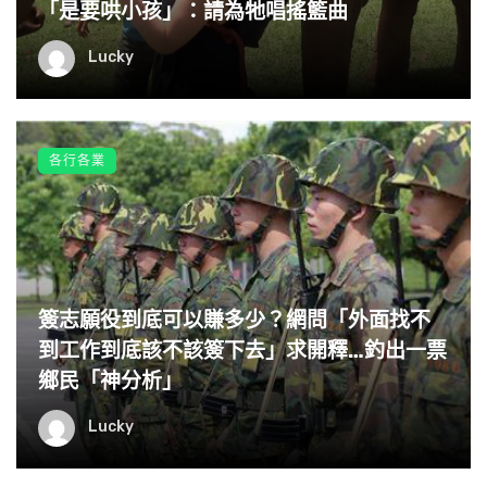
「是要哄小孩」：請為牠唱搖籃曲
Lucky
▼Lek Chailert知道大象的意圖後，溫柔唱起搖籃曲來。一
各行各業
大一小兩隻象聽得很認真，那畫面非常美：
簽志願役到底可以賺多少？網問「外面找不
到工作到底該不該簽下去」求開釋…釣出一票
鄉民「神分析」
Lucky