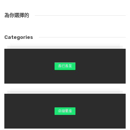
為你選擇的
▼Lek Chailert經常給大象唱搖籃曲，大象也很喜歡聽：
Categories
各行各業
命理星座
人類和動物本來就不是對立的關係，大象全心全意信賴Lek
Chailert，Lek Chailert也用心照顧牠們，人類和大象互相信