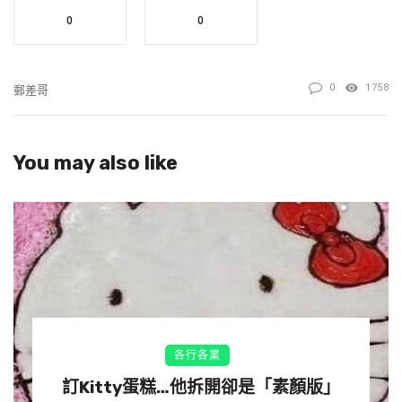
0
0
0
1758
郵差哥
▼之後郵差先生大概覺得此時再穿也沒有意義了，便直
接跨上機車開始工作。
You may also like
各行各業
訂Kitty蛋糕…他拆開卻是「素顏版」