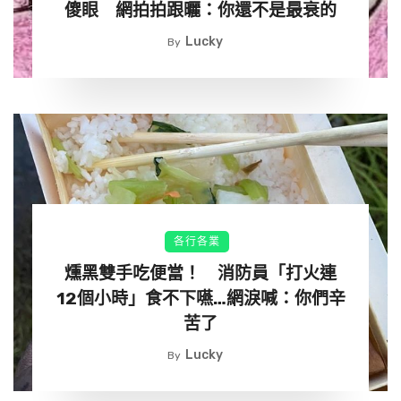
傻眼 網拍拍跟曬：你還不是最衰的
Lucky
By
（圖片來源：
maidonanews.jp
）
▼有許多曾經受到幫助過的學生都會回來探望老闆，也有當
上醫生的人表示：「以後找我看診都免費」，讓井上聽了很
開心，客氣表示不用這麼感謝他啦。不過由於已經年屆70歲
的他，因為身體狀況的關係，因此決定將在10月底時將這間
店收起來，井上無奈的表示他仍然很想盡力將店經營下去，
各行各業
但是由於年紀身體的關係，也因為沒有繼承接管的緣故，所
以只能決定關閉這間店。
燻黑雙手吃便當！ 消防員「打火連
12個小時」食不下嚥…網淚喊：你們辛
苦了
Lucky
By