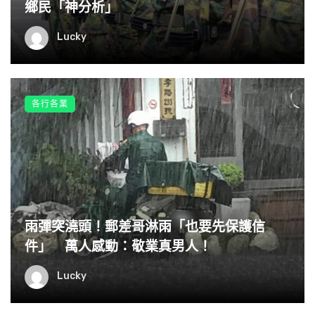
鄉民「神分析」
Lucky
各行各業
雨彈突澆頭！郵差哥淋雨「也要先保護信
件」 萬人感動：敬業真男人！
Lucky