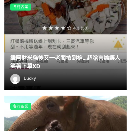
各行各業
（圖片來源：
maidonanews.jp
）
繼阿財米糕後又一老闆撿到槍…超嗆言論讓人
笑著下單XD
老闆決定關店的消息8月20日在推特上傳開後，隔天開始有
Lucky
許多附近的顧客們都慕名前往光顧，老闆井上表示自己已盡
了最大了努力維持營業，但仍贏不過身體狀況，關店後很有
可能會有許多貧窮學生遇到麻煩，只能感到非常遺憾。來
源：網路資料
各行各業