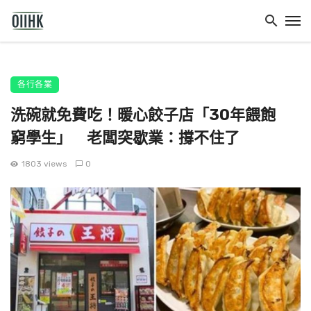
各行各業
洗碗就免費吃！暖心餃子店「30年餵飽
窮學生」 老闆突歇業：撐不住了
1803 views
0