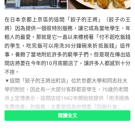
在日本京都上京區的這間「餃子的王將」（餃子の王
將）因為提供一個很特別服務，讓它成為當地學生、年
輕人的最愛，那就是它一直以來標榜著「付不起吃飯錢
的學生，吃完飯可以用洗30分鐘碗來折抵飯錢」這件
事，養飽了當地附近許多的窮學子們。但是現在傳出這
間店將要在今年的10月底關店了，讓許多人都感到十分
不捨。
▼這間「餃子的王將出町店」位於京都大學和同志社大
學的附近，因此有一大部分客群都是學生，70歲的老闆
井上定博表示，這間店從1982年開始就提供「用洗碗換
免費用餐」的服務，主要是因為他想要「回報社會」，
因為在他還年輕的時候，也曾有過因為沒有錢溫飽而受
閱讀全文
到周遭的人幫助的經驗，所以他在有能力的時候，決定
將這份善意回報給社會。