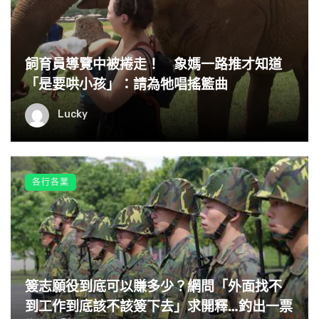
飼育員導覽中被捲走！ 象媽一路推才知道
「是要哄小孩」：請為牠唱搖籃曲
Lucky
各行各業
簽志願役到底可以賺多少？網問「外面找不
到工作到底該不該簽下去」求開釋…釣出一票