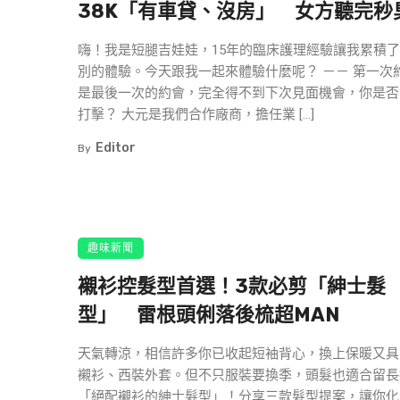
38K「有車貸、沒房」 女方聽完秒
嗨！我是短腿吉娃娃，15年的臨床護理經驗讓我累積
別的體驗。今天跟我一起來體驗什麼呢？ －－ 第一次
是最後一次的約會，完全得不到下次見面機會，你是否
打擊？ 大元是我們合作廠商，擔任業 […]
Editor
By
趣味新聞
襯衫控髮型首選！3款必剪「紳士髮
型」 雷根頭俐落後梳超MAN
天氣轉涼，相信許多你已收起短袖背心，換上保暖又具
襯衫、西裝外套。但不只服裝要換季，頭髮也適合留長
「絕配襯衫的紳士髮型」！分享三款髮型提案，讓你化