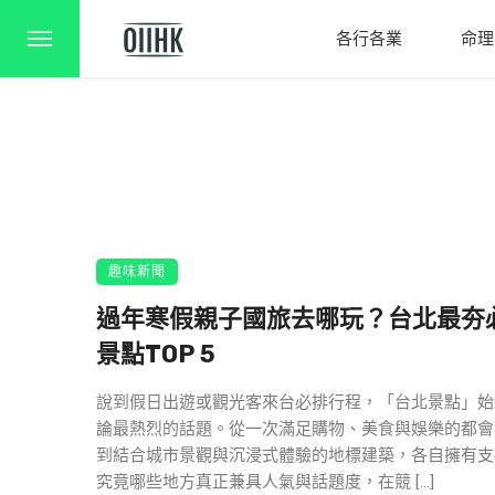
各行各業
命理
趣味新聞
過年寒假親子國旅去哪玩？台北最夯
景點TOP 5
說到假日出遊或觀光客來台必排行程，「台北景點」始
論最熱烈的話題。從一次滿足購物、美食與娛樂的都會
到結合城市景觀與沉浸式體驗的地標建築，各自擁有支
究竟哪些地方真正兼具人氣與話題度，在競 […]