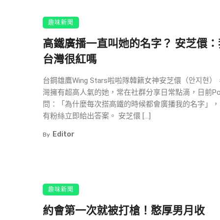
趣味新聞
高鐵廣播一直叫她的名字？ 安芝儇：
台灣很紅嗎
台鋼雄鷹Wing Stars啦啦隊韓籍女神安芝儇（안지현
灣擁有超高人氣的她，常在社群分享日常點滴，日前P
問：「為什麼每次搭高鐵的時候都會廣播我的名字」，
有粉絲立即給出答案。 安芝儇 […]
Editor
By
趣味新聞
約會第一次就被打槍！憨厚男月收