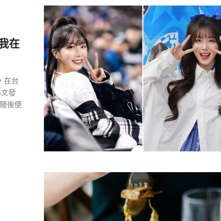
我在
），在台
o文發
隨後便