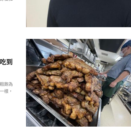
排吃到
粗飽為
一樣，