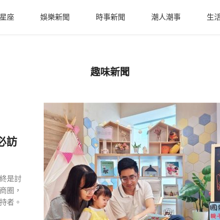
星座
娛樂新聞
時事新聞
潮人潮事
生
趣味新聞
必訪
終是討
商圈，
持者。