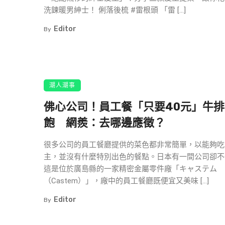
洗鍊暖男紳士！ 俐落後梳 #雷根頭 「雷 […]
Editor
By
潮人潮事
佛心公司！員工餐「只要40元」牛
飽 網羨：去哪邊應徵？
很多公司的員工餐廳提供的菜色都非常簡單，以能夠吃
主，並沒有什麼特別出色的餐點。日本有一間公司卻不
這是位於廣島縣的一家精密金屬零件廠「キャステム
（Castem）」，廠中的員工餐廳既便宜又美味 […]
Editor
By