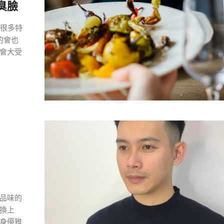
臭臉
了很多特
約會也
會大受
品味的
換上
身優雅