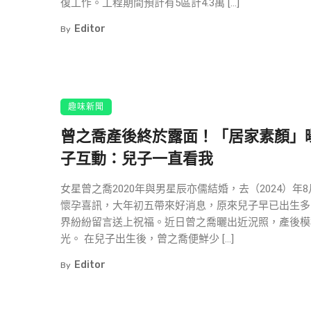
復工作。工程期間預計有5區計4.3萬 […]
Editor
By
趣味新聞
曾之喬產後終於露面！「居家素顏」
子互動：兒子一直看我
女星曾之喬2020年與男星辰亦儒結婚，去（2024）年
懷孕喜訊，大年初五帶來好消息，原來兒子早已出生多
界紛紛留言送上祝福。近日曾之喬曬出近況照，產後模
光。 在兒子出生後，曾之喬便鮮少 […]
Editor
By