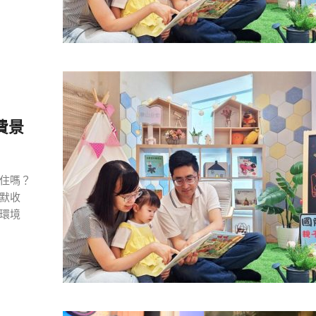
費景
住嗎？
默收
環境