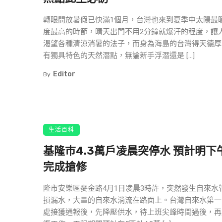
轉眼間放暑假已快滿1個月，台灣也來到夏季中太陽最
度最高的時節，晴天出門不用2分鐘就爆汗的程度，讓
渴望各種清涼消暑的法子，而身為海島的台灣得天德厚
有獨具特色的天然潛點，無論新手浮潛還是 […]
Editor
By
生活百科
基隆巿4.3萬戶凌晨突停水 預計明下
完成搶修
隆市安樂區麥金路4月1日凌晨3時許，突然發生自來水
損漏水，大量的自來水淌流在路面上。台灣自來水第一
處接獲通報後，先降壓供水，待上班尖峰時間過後，再