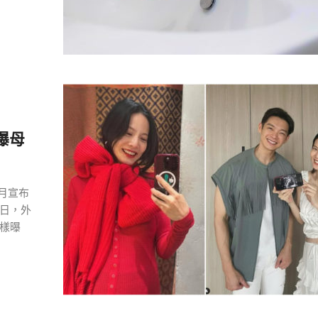
曝母
8月宣布
日，外
樣曝