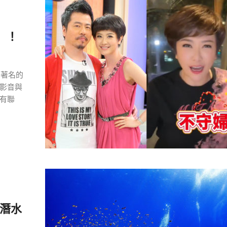
」！
圈著名的
影音與
有聯
大潛水