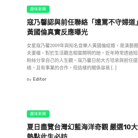
趣味新聞
寇乃馨認與前任聯絡「遭罵不守婦道
黃國倫真實反應曝光
女星寇乃馨2009年與知名音樂人黃國倫結婚，是演藝
夫妻檔，對於生活觀念相當開明的她，近年時常透過短
粉絲分享自己的人生觀。寇乃馨日前大方坦承與前任還
絡，且有事業的合作，但這樣的關係容易 […]
Editor
By
趣味新聞
夏日盡覽台灣幻藍海洋奇觀 嚴選10
熱點此生必訪