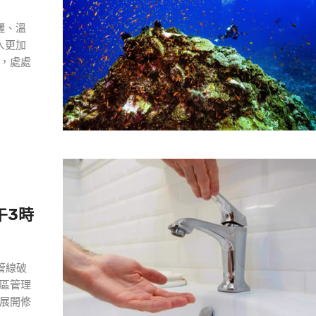
曬、溫
人更加
，處處
午3時
管線破
區管理
展開修