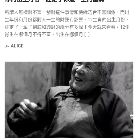
所謂人無橫財不富，發財這件事情和機緣巧合不無關係，而出
生年份和月份都對人一生的財運有影響，12生肖的出生月份，
註定了一輩子到底和錢財的緣分有多深！今天就來看看，12生
肖生在哪個月不得不富，出生在哪個月 […]
ALICE
By