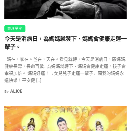
命理星座
今天是消病日，為媽媽就發下、媽媽會健康走運一
輩子。
媽在，家在。爸在，天在。看見就轉，今天是消病日，願媽媽.
健康長壽，長命百歲.. 為媽媽就轉下、媽媽會健康走運。孩子會
幸福加倍。 媽媽好運！→女兒兒子走運一輩子←願我的媽媽永
遠快樂！平安健 […]
ALICE
By