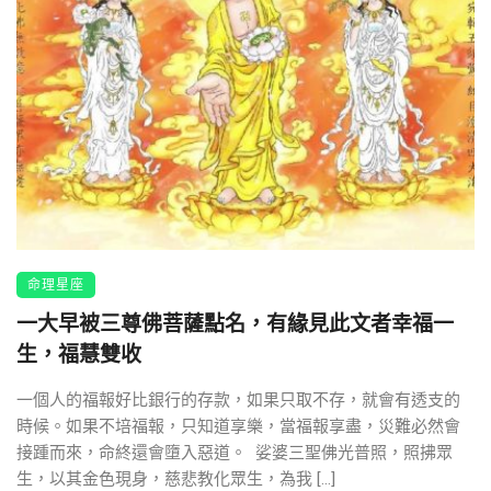
命理星座
一大早被三尊佛菩薩點名，有緣見此文者幸福一
生，福慧雙收
一個人的福報好比銀行的存款，如果只取不存，就會有透支的
時候。如果不培福報，只知道享樂，當福報享盡，災難必然會
接踵而來，命終還會墮入惡道。 娑婆三聖佛光普照，照拂眾
生，以其金色現身，慈悲教化眾生，為我 […]