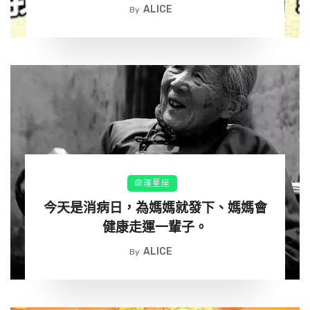
ALICE
By
時時醒起，一顆感恩惜緣的心，將會給自己和家人帶來
無限歡喜。
要始終保持敬畏之心，對陽光，對美，對你愛的人。夫
妻結合，有身心靈三個層次。
楞嚴經說：「汝愛我心，我憐汝色，以是因緣，經百千
劫，常在纏縛。」
命理星座
理想的夫妻是身體相合，心理依靠，靈性成就。由性而
今天是消病日，為媽媽就發下、媽媽會
情、由情而愛。
健康走運一輩子。
夫妻之間，有一條能量帶相聯結，兩個人不論相隔多
ALICE
By
遠，都有一個共同的能量場。愛，怨恨，情緒，家族業
力，都在其中傳遞。