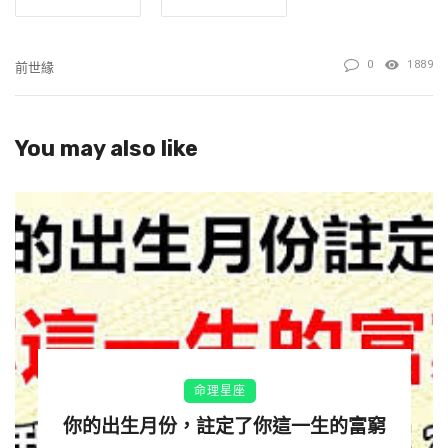
們唯一的選擇是別無選擇，所有發生的都是該發生的，
都是因緣具足。
0
1889
前世緣
前世所有的相遇都是久別重逢，今生所有的經歷都是上
天的恩賜。
You may also like
夫妻是緣，兒女是債，無緣不聚，無債不來。
兩人結為夫婦，是前生姻緣註定的，是了緣來的。
善待彼此，千萬不要舊業未了，又添新業。別再抱怨，
你要付出更大的愛去愛對方你要明白，一切有緣眾生都
是來了緣的！
命理星座
把你最好的給對方，真心欣賞對方的一言一行，讓對方
能接納你的愛。
你的出生月份，註定了你這一生的富窮