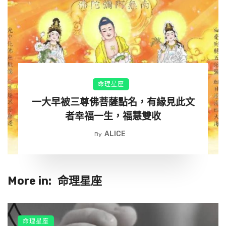
家庭的運氣，是夫妻能量場的結果。愛和感恩可以解除
夫妻間所有的負面能量。愛必須始於愛，唯有愛，能療
愈彼此的心。
家和萬事興，內心寧靜，夫妻的能量等級就高，身體和
事業才會越來越好。能量場越純凈，就越能吸引到更好
命理星座
的東西。
一大早被三尊佛菩薩點名，有緣見此文
者幸福一生，福慧雙收
結髮為夫妻，恩愛兩不疑。夫妻，包容越多幸福越多。
ALICE
By
娑婆世界，人生很少是圓滿的。
許多家庭最大的問題，不是在試著尋求解決問題的方
More in:
命理星座
法，而是在爭誰對誰錯，總是以為指責和爭吵能解決問
題。
命理星座
其實很多時候，夫妻之間並不是真的生氣，而是因為失