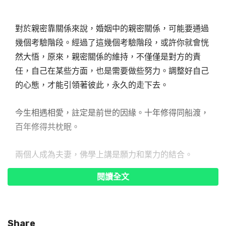
對於親密靠關係來說，婚姻中的親密關係，可能要通過
幾個考驗階段。經過了這幾個考驗階段，或許你就會恍
然大悟，原來，親密關係的維持，不僅僅是對方的責
任，自己在某些方面，也是需要做些努力。調整好自己
的心態，才能引領著彼此，永久的走下去。
今生相遇相愛，註定是前世的因緣。十年修得同船渡，
百年修得共枕眠。
兩個人成為夫妻，佛學上講是願力和業力的結合。
閱讀全文
種種願力業力，經過幾生幾世之後，不管時空變換，不
論貧富醜俊，還是會發生。
Share