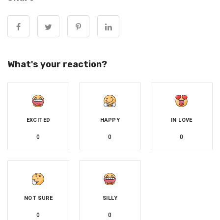
What's your reaction?
EXCITED
HAPPY
IN LOVE
或是前世發願，約定來生再結夫妻。或是感恩報恩，甘
0
0
0
願侍奉。或是宿債難了，今生償還。
因為願力，輪迴中再次相遇，彼此的靈魂認出了對方，
常常一見鍾情，覺得似曾相識。
NOT SURE
SILLY
一切有為法，儘是因緣和合，在註定的因緣際遇裡，我
0
0