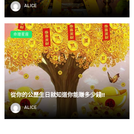
ALICE
命理星座
此外，在現世的夫妻相處中，夫妻吵架是很平常發生
的，而在爭吵之後，總是會有某方想要離婚，但是，對
方可能不肯，若是此種情形，代表彼此的虧欠還沒了，
這場夫妻緣還沒有結束。若是夫妻相處的場合中，相處
平淡，且互不留礙，這代表夫妻的恩債都還清了，因此
從你的公歷生日就知道你能賺多少錢!!
雙方的相處就像朋友，誰也不會留住誰。
ALICE
在分手的場合中，最能看出夫妻緣是否結束。不管這個
分手是si亡的分手，或是出遠門，或是出家的分手，或
是離婚的分手。如果你們的分手時，難分難舍，痛哭流