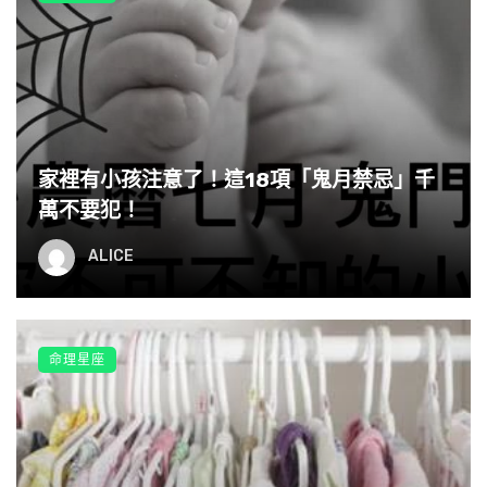
望或擔心，是覺得自己沒有被足夠重視，其實就是沒有
安全感和缺失愛的緣故。
以感恩心還舊債，不要怨天恨地，還沒消融前世的果
緣，又把今生的苦因加上去了。人，因緣而聚，因情而
暖，因不珍惜而散。
家裡有小孩注意了！這18項「鬼月禁忌」千
萬不要犯！
ALICE
命理星座