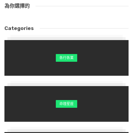
為你選擇的
涕，這代表這場夫妻恩惠還沒還清，夫妻緣還沒了。
如果分手時，含有怨恨不滿或不甘心，這代表你們的
Categories
「債」也還沒還清，來世相逢還是會繼續結為夫妻。如
果分手時，就像朋友，沒有怨恨，也許是幾分哀傷或難
過，但還不至於要留人，這代表你們的夫妻恩債終於可
以了結了。
各行各業
命理星座