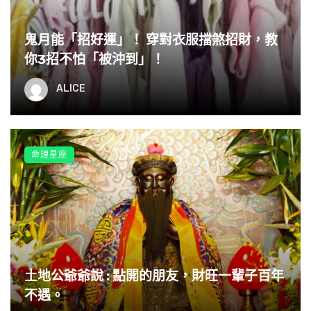
鬼月能「招好運」！ 穿對衣服擋煞招財，教
最佳的夫妻緣若雙方符合以下三者條件，不管哪種緣的
你3招不怕「被沖到」！
夫妻都是可以是幸福好夫妻。因此，當你在挑選配偶
ALICE
時，這三個因素是很重要的。
一、雙方個性相融二、雙方都互相敬重三、雙方都是負
責任的人換言之，外在的條件，榮華富貴與否，都不是
命理星座
幸福與否的指標。夫妻緣結束了嗎?
土地公爺爺說 : 點開的朋友，財旺一輩子百年
不遇。