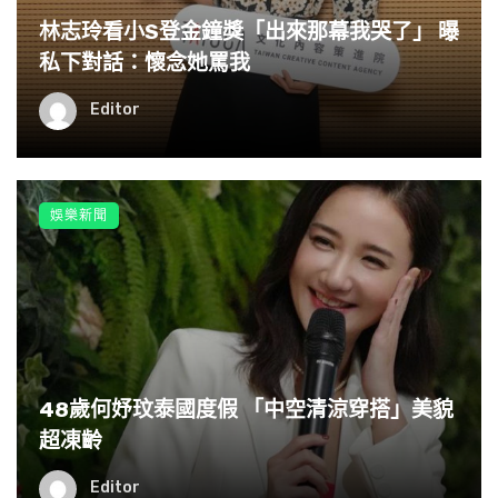
林志玲看小S登金鐘獎「出來那幕我哭了」 曝
私下對話：懷念她罵我
Editor
娛樂新聞
48歲何妤玟泰國度假 「中空清涼穿搭」美貌
超凍齡
Editor