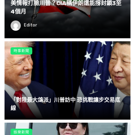
美情報打臉川普？CIA稱伊朗還能撐封鎖3至
4個月
Editor
時事新聞
「對陸最大鴿派」川普訪中 恐挑戰讓步交易底
線
娛樂新聞