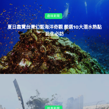
趣味新聞
夏日盡覽台灣幻藍海洋奇觀 嚴選10大潛水熱點
此生必訪
時事新聞