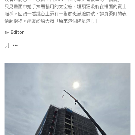
只見畫面中她手捧著貓用的太空艙，埋頭狂吸躺在裡面的賓士
貓孫。回頭一看跳台上還有一隻虎斑滿臉問號，認真緊盯的表
情超滑稽。網友紛紛大讚「原來這個碗是這 […]
Editor
By