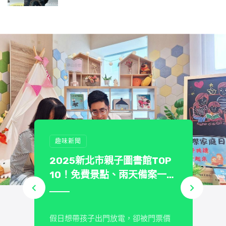
趣味新聞
2025新北市親子圖書館TOP
不
10！免費景點、雨天備案一次
看
英
假日想帶孩子出門放電，卻被門票價