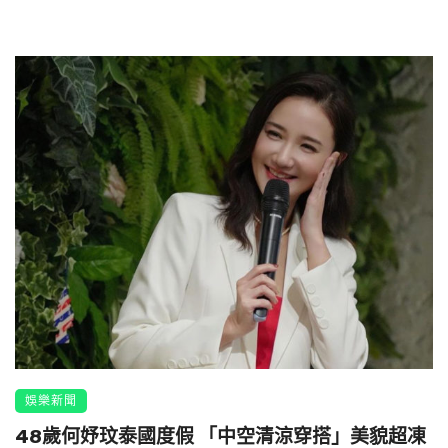
娛樂新聞
48歲何妤玟泰國度假 「中空清涼穿搭」美貌超凍