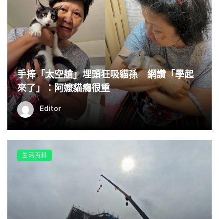
手捧「太空艙」埋頭狂吸貓孫 網讚「學起
來了」：阿嬤貓癮很重
Editor
生活百科