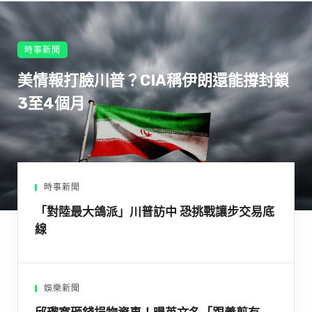
時事新聞
美情報打臉川普？CIA稱伊朗還能撐封鎖
3至4個月
時事新聞
「對陸最大鴿派」川普訪中 恐挑戰讓步交易底
線
娛樂新聞