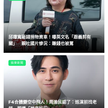
邱瓈寬砸錢捐物資車！曝英文名「跟義剪有
關」 親吐國片慘況：賺錢也被罵
娛樂新聞
F4合體變空中飛人！周渝民認了：巡演前找老