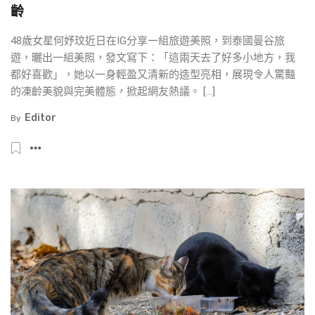
齡
48歲女星何妤玟近日在IG分享一組旅遊美照，到泰國曼谷旅
遊，曬出一組美照，發文寫下：「這兩天去了好多小地方，我
都好喜歡」，她以一身輕盈又清新的造型亮相，展現令人驚豔
的凍齡美貌與完美體態，掀起網友熱議。 […]
Editor
By