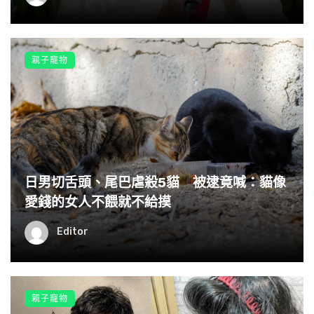
親子寵物
日男切舌頭、尾巴虐殺5貓 被逮竟喊：貓像
愛錢的女人不餵就不給摸
Editor
親子寵物