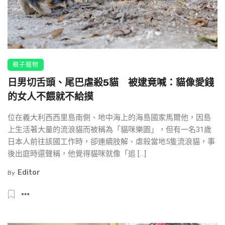
親子寵物
日男切舌頭、尾巴虐殺5貓 被逮竟喊：貓像愛錢
的女人不餵就不給摸
位在義大利西西里島南側、地中海上的海島國家馬爾他，因島
上生活著大量的流浪貓而被稱為「貓咪樂園」，但有一名31歲
日本人前往該國工作時，卻連續肢解、虐殺當地5隻流浪貓，事
後出庭時還聲稱，他覺得貓咪就像「追 […]
Editor
By