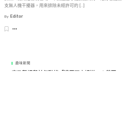
支無人機干擾器，用來排除未經許可的 […]
Editor
By
趣味新聞
寇乃馨認與前任聯絡「遭罵不守婦道」！黃國
倫真實反應曝光
趣味新聞
夏日盡覽台灣幻藍海洋奇觀 嚴選10大潛水熱點
此生必訪