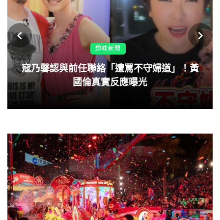
趣味新聞
寇乃馨認與前任聯絡「遭罵不守婦道」！黃
國倫真實反應曝光