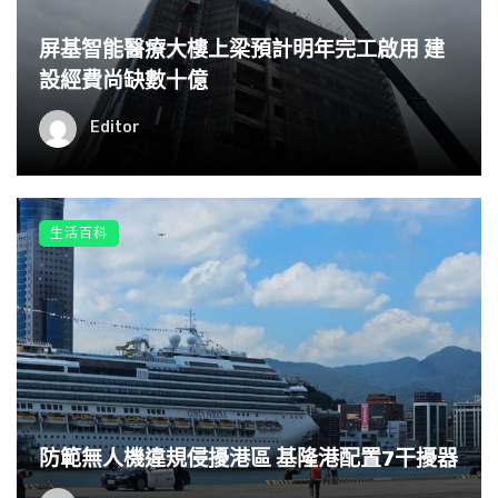
屏基智能醫療大樓上梁預計明年完工啟用 建
設經費尚缺數十億
Editor
生活百科
防範無人機違規侵擾港區 基隆港配置7干擾器