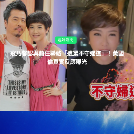
趣味新聞
寇乃馨認與前任聯絡「遭罵不守婦道」！黃國
倫真實反應曝光