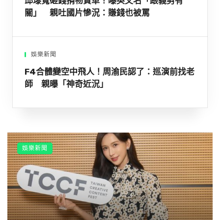
邱瓈寬砸錢捐物資車！曝英文名「跟義剪有
關」 親吐國片慘況：賺錢也被罵
娛樂新聞
F4合體變空中飛人！周渝民認了：巡演前找老
師 親曝「神奇近況」
娛樂新聞