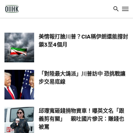
美情報打臉川普？CIA稱伊朗還能撐封
鎖3至4個月
「對陸最大鴿派」川普訪中 恐挑戰讓
步交易底線
邱瓈寬砸錢捐物資車！曝英文名「跟
義剪有關」 親吐國片慘況：賺錢也
被罵