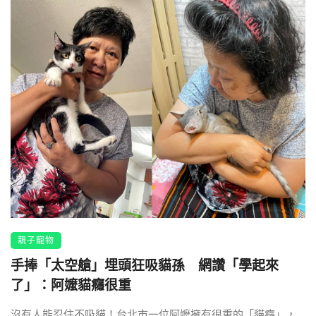
親子寵物
手捧「太空艙」埋頭狂吸貓孫 網讚「學起來
了」：阿嬤貓癮很重
沒有人能忍住不吸貓！台北市一位阿嬤擁有很重的「貓癮」，